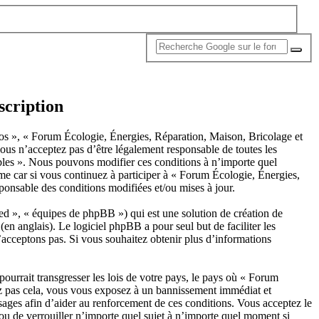
scription
nos », « Forum Écologie, Énergies, Réparation, Maison, Bricolage et
us n’acceptez pas d’être légalement responsable de toutes les
ables ». Nous pouvons modifier ces conditions à n’importe quel
e car si vous continuez à participer à « Forum Écologie, Énergies,
ponsable des conditions modifiées et/ou mises à jour.
d », « équipes de phpBB ») qui est une solution de création de
(en anglais). Le logiciel phpBB a pour seul but de faciliter les
acceptons pas. Si vous souhaitez obtenir plus d’informations
ourrait transgresser les lois de votre pays, le pays où « Forum
tez pas cela, vous vous exposez à un bannissement immédiat et
ssages afin d’aider au renforcement de ces conditions. Vous acceptez le
 ou de verrouiller n’importe quel sujet à n’importe quel moment si