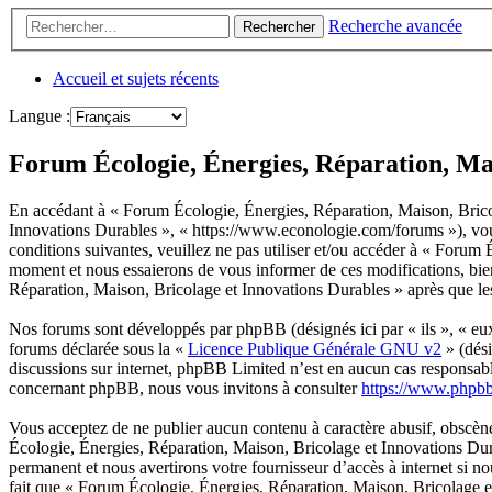
Recherche avancée
Rechercher
Accueil et sujets récents
Langue :
Forum Écologie, Énergies, Réparation, Mai
En accédant à « Forum Écologie, Énergies, Réparation, Maison, Bricol
Innovations Durables », « https://www.econologie.com/forums »), vous
conditions suivantes, veuillez ne pas utiliser et/ou accéder à « Foru
moment et nous essaierons de vous informer de ces modifications, bie
Réparation, Maison, Bricolage et Innovations Durables » après que les 
Nos forums sont développés par phpBB (désignés ici par « ils », « e
forums déclarée sous la «
Licence Publique Générale GNU v2
» (dési
discussions sur internet, phpBB Limited n’est en aucun cas responsab
concernant phpBB, nous vous invitons à consulter
https://www.phpb
Vous acceptez de ne publier aucun contenu à caractère abusif, obscène,
Écologie, Énergies, Réparation, Maison, Bricolage et Innovations Dura
permanent et nous avertirons votre fournisseur d’accès à internet si n
fait que « Forum Écologie, Énergies, Réparation, Maison, Bricolage et 