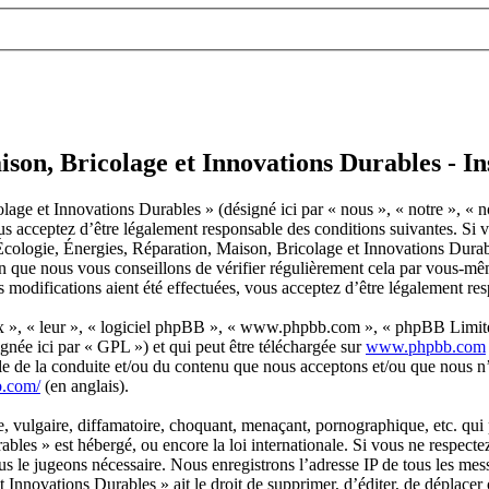
son, Bricolage et Innovations Durables - In
age et Innovations Durables » (désigné ici par « nous », « notre », « 
 acceptez d’être légalement responsable des conditions suivantes. Si vo
m Écologie, Énergies, Réparation, Maison, Bricolage et Innovations Dur
n que nous vous conseillons de vérifier régulièrement cela par vous-mêm
modifications aient été effectuées, vous acceptez d’être légalement res
ux », « leur », « logiciel phpBB », « www.phpbb.com », « phpBB Limite
gnée ici par « GPL ») et qui peut être téléchargée sur
www.phpbb.com
le de la conduite et/ou du contenu que nous acceptons et/ou que nous n’
b.com/
(en anglais).
 vulgaire, diffamatoire, choquant, menaçant, pornographique, etc. qui p
bles » est hébergé, ou encore la loi internationale. Si vous ne respec
ous le jugeons nécessaire. Nous enregistrons l’adresse IP de tous les me
Innovations Durables » ait le droit de supprimer, d’éditer, de déplacer