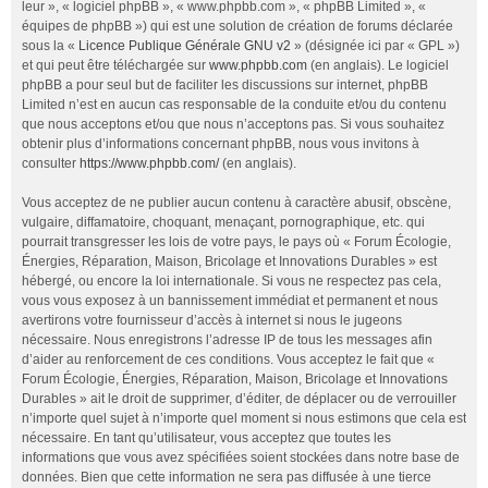
leur », « logiciel phpBB », « www.phpbb.com », « phpBB Limited », «
équipes de phpBB ») qui est une solution de création de forums déclarée
sous la «
Licence Publique Générale GNU v2
» (désignée ici par « GPL »)
et qui peut être téléchargée sur
www.phpbb.com
(en anglais). Le logiciel
phpBB a pour seul but de faciliter les discussions sur internet, phpBB
Limited n’est en aucun cas responsable de la conduite et/ou du contenu
que nous acceptons et/ou que nous n’acceptons pas. Si vous souhaitez
obtenir plus d’informations concernant phpBB, nous vous invitons à
consulter
https://www.phpbb.com/
(en anglais).
Vous acceptez de ne publier aucun contenu à caractère abusif, obscène,
vulgaire, diffamatoire, choquant, menaçant, pornographique, etc. qui
pourrait transgresser les lois de votre pays, le pays où « Forum Écologie,
Énergies, Réparation, Maison, Bricolage et Innovations Durables » est
hébergé, ou encore la loi internationale. Si vous ne respectez pas cela,
vous vous exposez à un bannissement immédiat et permanent et nous
avertirons votre fournisseur d’accès à internet si nous le jugeons
nécessaire. Nous enregistrons l’adresse IP de tous les messages afin
d’aider au renforcement de ces conditions. Vous acceptez le fait que «
Forum Écologie, Énergies, Réparation, Maison, Bricolage et Innovations
Durables » ait le droit de supprimer, d’éditer, de déplacer ou de verrouiller
n’importe quel sujet à n’importe quel moment si nous estimons que cela est
nécessaire. En tant qu’utilisateur, vous acceptez que toutes les
informations que vous avez spécifiées soient stockées dans notre base de
données. Bien que cette information ne sera pas diffusée à une tierce