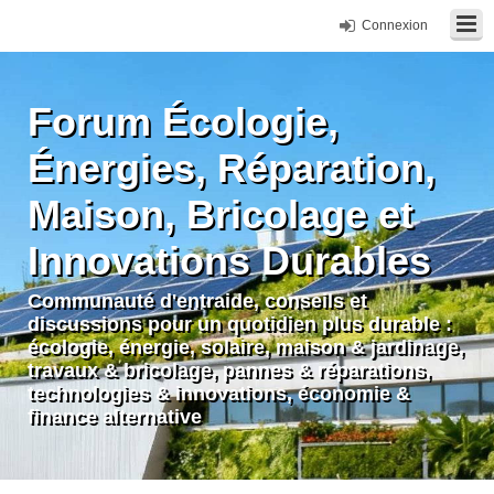
Connexion
Forum Écologie,
Énergies, Réparation,
Maison, Bricolage et
Innovations Durables
Communauté d'entraide, conseils et
discussions pour un quotidien plus durable :
écologie, énergie, solaire, maison & jardinage,
travaux & bricolage, pannes & réparations,
technologies & innovations, économie &
finance alternative