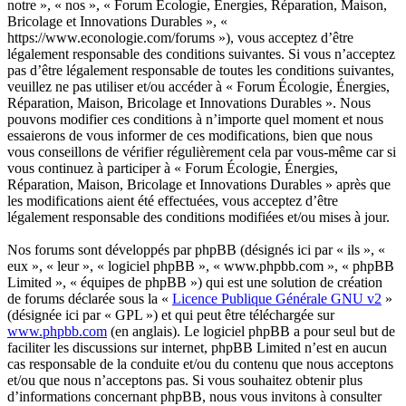
notre », « nos », « Forum Écologie, Énergies, Réparation, Maison,
Bricolage et Innovations Durables », «
https://www.econologie.com/forums »), vous acceptez d’être
légalement responsable des conditions suivantes. Si vous n’acceptez
pas d’être légalement responsable de toutes les conditions suivantes,
veuillez ne pas utiliser et/ou accéder à « Forum Écologie, Énergies,
Réparation, Maison, Bricolage et Innovations Durables ». Nous
pouvons modifier ces conditions à n’importe quel moment et nous
essaierons de vous informer de ces modifications, bien que nous
vous conseillons de vérifier régulièrement cela par vous-même car si
vous continuez à participer à « Forum Écologie, Énergies,
Réparation, Maison, Bricolage et Innovations Durables » après que
les modifications aient été effectuées, vous acceptez d’être
légalement responsable des conditions modifiées et/ou mises à jour.
Nos forums sont développés par phpBB (désignés ici par « ils », «
eux », « leur », « logiciel phpBB », « www.phpbb.com », « phpBB
Limited », « équipes de phpBB ») qui est une solution de création
de forums déclarée sous la «
Licence Publique Générale GNU v2
»
(désignée ici par « GPL ») et qui peut être téléchargée sur
www.phpbb.com
(en anglais). Le logiciel phpBB a pour seul but de
faciliter les discussions sur internet, phpBB Limited n’est en aucun
cas responsable de la conduite et/ou du contenu que nous acceptons
et/ou que nous n’acceptons pas. Si vous souhaitez obtenir plus
d’informations concernant phpBB, nous vous invitons à consulter