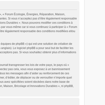
 », « Forum Écologie, Énergies, Réparation, Maison,
vantes. Si vous n’acceptez pas d’être légalement responsable
vations Durables ». Nous pouvons modifier ces conditions à
a par vous-même car si vous continuez à participer à « Forum
’être légalement responsable des conditions modifiées et/ou
« équipes de phpBB ») qui est une solution de création de
 anglais). Le logiciel phpBB a pour seul but de faciliter les
cceptons pas. Si vous souhaitez obtenir plus d’informations
rrait transgresser les lois de votre pays, le pays où «
espectez pas cela, vous vous exposez à un bannissement
 tous les messages afin d’aider au renforcement de ces
er, d’éditer, de déplacer ou de verrouiller n’importe quel
vous avez spécifiées soient stockées dans notre base de
on, Maison, Bricolage et Innovations Durables », ni phpBB,