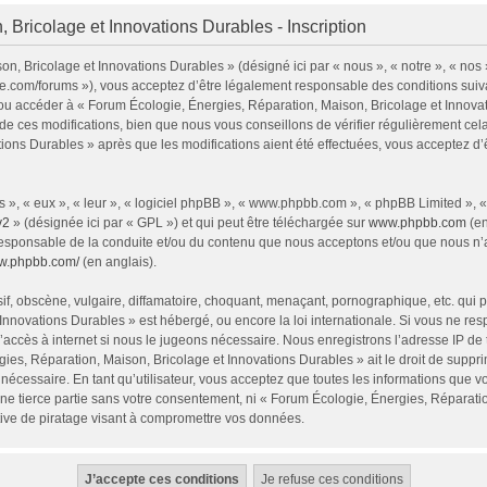
 Bricolage et Innovations Durables - Inscription
n, Bricolage et Innovations Durables » (désigné ici par « nous », « notre », « nos
ie.com/forums »), vous acceptez d’être légalement responsable des conditions sui
 et/ou accéder à « Forum Écologie, Énergies, Réparation, Maison, Bricolage et Inno
e ces modifications, bien que nous vous conseillons de vérifier régulièrement cel
tions Durables » après que les modifications aient été effectuées, vous acceptez d
 », « eux », « leur », « logiciel phpBB », « www.phpbb.com », « phpBB Limited », 
v2
» (désignée ici par « GPL ») et qui peut être téléchargée sur
www.phpbb.com
(en
responsable de la conduite et/ou du contenu que nous acceptons et/ou que nous n’a
ww.phpbb.com/
(en anglais).
, obscène, vulgaire, diffamatoire, choquant, menaçant, pornographique, etc. qui pou
Innovations Durables » est hébergé, ou encore la loi internationale. Si vous ne r
’accès à internet si nous le jugeons nécessaire. Nous enregistrons l’adresse IP de
ies, Réparation, Maison, Bricolage et Innovations Durables » ait le droit de supprim
nécessaire. En tant qu’utilisateur, vous acceptez que toutes les informations que 
ne tierce partie sans votre consentement, ni « Forum Écologie, Énergies, Réparati
ive de piratage visant à compromettre vos données.