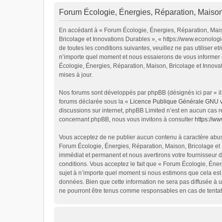
Forum Écologie, Énergies, Réparation, Maison,
En accédant à « Forum Écologie, Énergies, Réparation, Maiso
Bricolage et Innovations Durables », « https://www.econolog
de toutes les conditions suivantes, veuillez ne pas utiliser
n’importe quel moment et nous essaierons de vous informer d
Écologie, Énergies, Réparation, Maison, Bricolage et Innova
mises à jour.
Nos forums sont développés par phpBB (désignés ici par « ils
forums déclarée sous la «
Licence Publique Générale GNU 
discussions sur internet, phpBB Limited n’est en aucun cas 
concernant phpBB, nous vous invitons à consulter
https://w
Vous acceptez de ne publier aucun contenu à caractère abusif
Forum Écologie, Énergies, Réparation, Maison, Bricolage et 
immédiat et permanent et nous avertirons votre fournisseur d
conditions. Vous acceptez le fait que « Forum Écologie, Énerg
sujet à n’importe quel moment si nous estimons que cela est 
données. Bien que cette information ne sera pas diffusée à u
ne pourront être tenus comme responsables en cas de tentat