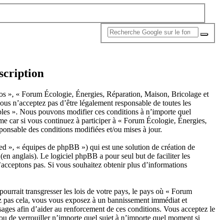
scription
nos », « Forum Écologie, Énergies, Réparation, Maison, Bricolage et
us n’acceptez pas d’être légalement responsable de toutes les
ables ». Nous pouvons modifier ces conditions à n’importe quel
e car si vous continuez à participer à « Forum Écologie, Énergies,
ponsable des conditions modifiées et/ou mises à jour.
d », « équipes de phpBB ») qui est une solution de création de
(en anglais). Le logiciel phpBB a pour seul but de faciliter les
acceptons pas. Si vous souhaitez obtenir plus d’informations
ourrait transgresser les lois de votre pays, le pays où « Forum
tez pas cela, vous vous exposez à un bannissement immédiat et
ssages afin d’aider au renforcement de ces conditions. Vous acceptez le
 ou de verrouiller n’importe quel sujet à n’importe quel moment si