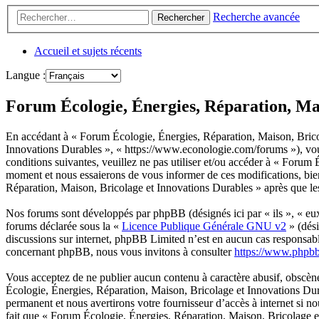
Recherche avancée
Rechercher
Accueil et sujets récents
Langue :
Forum Écologie, Énergies, Réparation, Mai
En accédant à « Forum Écologie, Énergies, Réparation, Maison, Bricol
Innovations Durables », « https://www.econologie.com/forums »), vous
conditions suivantes, veuillez ne pas utiliser et/ou accéder à « Foru
moment et nous essaierons de vous informer de ces modifications, bie
Réparation, Maison, Bricolage et Innovations Durables » après que les 
Nos forums sont développés par phpBB (désignés ici par « ils », « e
forums déclarée sous la «
Licence Publique Générale GNU v2
» (dési
discussions sur internet, phpBB Limited n’est en aucun cas responsab
concernant phpBB, nous vous invitons à consulter
https://www.phpb
Vous acceptez de ne publier aucun contenu à caractère abusif, obscène,
Écologie, Énergies, Réparation, Maison, Bricolage et Innovations Dura
permanent et nous avertirons votre fournisseur d’accès à internet si n
fait que « Forum Écologie, Énergies, Réparation, Maison, Bricolage et 