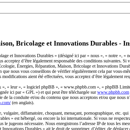
son, Bricolage et Innovations Durables - In
age et Innovations Durables » (désigné ici par « nous », « notre », « 
 acceptez d’être légalement responsable des conditions suivantes. Si vo
m Écologie, Énergies, Réparation, Maison, Bricolage et Innovations Dur
n que nous vous conseillons de vérifier régulièrement cela par vous-mêm
modifications aient été effectuées, vous acceptez d’être légalement res
ux », « leur », « logiciel phpBB », « www.phpbb.com », « phpBB Limite
gnée ici par « GPL ») et qui peut être téléchargée sur
www.phpbb.com
le de la conduite et/ou du contenu que nous acceptons et/ou que nous n’
b.com/
(en anglais).
 vulgaire, diffamatoire, choquant, menaçant, pornographique, etc. qui p
bles » est hébergé, ou encore la loi internationale. Si vous ne respec
ous le jugeons nécessaire. Nous enregistrons l’adresse IP de tous les me
Innovations Durables » ait le droit de supprimer, d’éditer, de déplacer