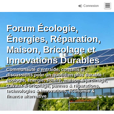
Connexion
Forum Écologie,
Énergies, Réparation,
Maison, Bricolage et
Innovations Durables
Communauté d'entraide, conseils et
discussions pour un quotidien plus durable :
écologie, énergie, solaire, maison & jardinage,
travaux & bricolage, pannes & réparations,
technologies & innovations, économie &
finance alternative