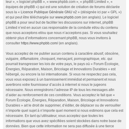
leur », « logiciel phpBB », « www.phpbb.com », « phpBB Limited », «
équipes de phpBB ») qui est une solution de création de forums déclarée
sous la «
Licence Publique Générale GNU v2
» (désignée ici par « GPL »)
et qui peut être téléchargée sur
www.phpbb.com
(en anglais). Le logiciel
phpBB a pour seul but de faciliter les discussions sur internet, phpBB
Limited n’est en aucun cas responsable de la conduite et/ou du contenu
que nous acceptons et/ou que nous n’acceptons pas. Si vous souhaitez
obtenir plus d’informations concernant phpBB, nous vous invitons à
consulter
https://www.phpbb.com/
(en anglais).
Vous acceptez de ne publier aucun contenu à caractère abusif, obscène,
vulgaire, diffamatoire, choquant, menaçant, pornographique, etc. qui
pourrait transgresser les lois de votre pays, le pays où « Forum Écologie,
Énergies, Réparation, Maison, Bricolage et Innovations Durables » est
hébergé, ou encore la loi internationale. Si vous ne respectez pas cela,
vous vous exposez à un bannissement immédiat et permanent et nous
avertirons votre fournisseur d’accès à internet si nous le jugeons
nécessaire. Nous enregistrons l’adresse IP de tous les messages afin
d’aider au renforcement de ces conditions. Vous acceptez le fait que «
Forum Écologie, Énergies, Réparation, Maison, Bricolage et Innovations
Durables » ait le droit de supprimer, d’éditer, de déplacer ou de verrouiller
n’importe quel sujet à n’importe quel moment si nous estimons que cela est
nécessaire. En tant qu’utilisateur, vous acceptez que toutes les
informations que vous avez spécifiées soient stockées dans notre base de
données. Bien que cette information ne sera pas diffusée à une tierce