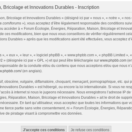
 Bricolage et Innovations Durables - Inscription
n, Bricolage et Innovations Durables » (désigné ici par « nous », « notre », « nos
ie.com/forums »), vous acceptez d’être légalement responsable des conditions sui
 et/ou accéder à « Forum Écologie, Énergies, Réparation, Maison, Bricolage et Inno
e ces modifications, bien que nous vous conseillons de vérifier régulièrement cel
tions Durables » après que les modifications aient été effectuées, vous acceptez d
 », « eux », « leur », « logiciel phpBB », « www.phpbb.com », « phpBB Limited », 
v2
» (désignée ici par « GPL ») et qui peut être téléchargée sur
www.phpbb.com
(en
responsable de la conduite et/ou du contenu que nous acceptons et/ou que nous n’a
ww.phpbb.com/
(en anglais).
, obscène, vulgaire, diffamatoire, choquant, menaçant, pornographique, etc. qui pou
Innovations Durables » est hébergé, ou encore la loi internationale. Si vous ne r
’accès à internet si nous le jugeons nécessaire. Nous enregistrons l’adresse IP de
ies, Réparation, Maison, Bricolage et Innovations Durables » ait le droit de supprim
nécessaire. En tant qu’utilisateur, vous acceptez que toutes les informations que 
ne tierce partie sans votre consentement, ni « Forum Écologie, Énergies, Réparati
ive de piratage visant à compromettre vos données.