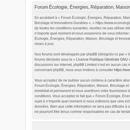
Forum Écologie, Énergies, Réparation, Maison,
En accédant à « Forum Écologie, Énergies, Réparation, Maiso
Bricolage et Innovations Durables », « https://www.econolog
de toutes les conditions suivantes, veuillez ne pas utiliser
n’importe quel moment et nous essaierons de vous informer d
Écologie, Énergies, Réparation, Maison, Bricolage et Innova
mises à jour.
Nos forums sont développés par phpBB (désignés ici par « ils
forums déclarée sous la «
Licence Publique Générale GNU 
discussions sur internet, phpBB Limited n’est en aucun cas 
concernant phpBB, nous vous invitons à consulter
https://w
Vous acceptez de ne publier aucun contenu à caractère abusif
Forum Écologie, Énergies, Réparation, Maison, Bricolage et 
immédiat et permanent et nous avertirons votre fournisseur d
conditions. Vous acceptez le fait que « Forum Écologie, Énerg
sujet à n’importe quel moment si nous estimons que cela est 
données. Bien que cette information ne sera pas diffusée à u
ne pourront être tenus comme responsables en cas de tentat