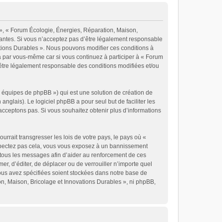
 », « Forum Écologie, Énergies, Réparation, Maison,
vantes. Si vous n’acceptez pas d’être légalement responsable
vations Durables ». Nous pouvons modifier ces conditions à
a par vous-même car si vous continuez à participer à « Forum
’être légalement responsable des conditions modifiées et/ou
« équipes de phpBB ») qui est une solution de création de
 anglais). Le logiciel phpBB a pour seul but de faciliter les
cceptons pas. Si vous souhaitez obtenir plus d’informations
rrait transgresser les lois de votre pays, le pays où «
espectez pas cela, vous vous exposez à un bannissement
 tous les messages afin d’aider au renforcement de ces
er, d’éditer, de déplacer ou de verrouiller n’importe quel
vous avez spécifiées soient stockées dans notre base de
on, Maison, Bricolage et Innovations Durables », ni phpBB,