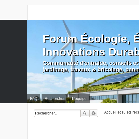
Forum Écologie, É
Innovations Dura
Communauté d'entraide, conseils et 
jardinage, travaux & bricolage, pan
FAQ
Rechercher
L’équipe
Accueil et sujets réc