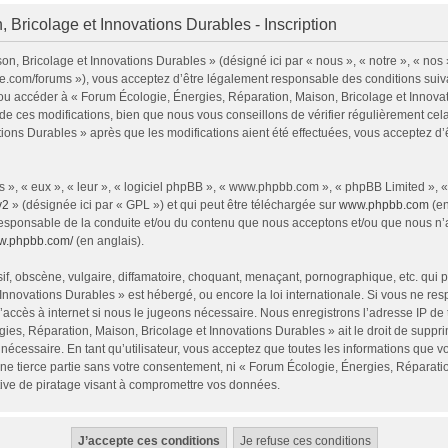
 Bricolage et Innovations Durables - Inscription
n, Bricolage et Innovations Durables » (désigné ici par « nous », « notre », « nos
ie.com/forums »), vous acceptez d’être légalement responsable des conditions sui
 et/ou accéder à « Forum Écologie, Énergies, Réparation, Maison, Bricolage et Inno
e ces modifications, bien que nous vous conseillons de vérifier régulièrement cel
tions Durables » après que les modifications aient été effectuées, vous acceptez d
 », « eux », « leur », « logiciel phpBB », « www.phpbb.com », « phpBB Limited », 
v2
» (désignée ici par « GPL ») et qui peut être téléchargée sur
www.phpbb.com
(en
responsable de la conduite et/ou du contenu que nous acceptons et/ou que nous n’a
ww.phpbb.com/
(en anglais).
, obscène, vulgaire, diffamatoire, choquant, menaçant, pornographique, etc. qui pou
Innovations Durables » est hébergé, ou encore la loi internationale. Si vous ne r
’accès à internet si nous le jugeons nécessaire. Nous enregistrons l’adresse IP de
ies, Réparation, Maison, Bricolage et Innovations Durables » ait le droit de supprim
nécessaire. En tant qu’utilisateur, vous acceptez que toutes les informations que 
ne tierce partie sans votre consentement, ni « Forum Écologie, Énergies, Réparati
ive de piratage visant à compromettre vos données.