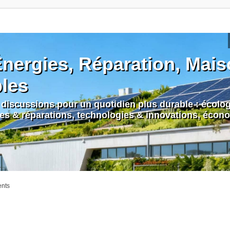
nergies, Réparation, Maiso
bles
discussions pour un quotidien plus durable : écologi
nes & réparations, technologies & innovations, écono
ents