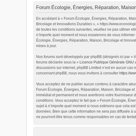
Forum Écologie, Énergies, Réparation, Maison,
En accédant à « Forum Écologie, Énergies, Réparation, Maiso
Bricolage et Innovations Durables », « https://www.econolog
de toutes les conditions suivantes, veuillez ne pas utiliser
n’importe quel moment et nous essaierons de vous informer d
Écologie, Énergies, Réparation, Maison, Bricolage et Innova
mises à jour.
Nos forums sont développés par phpBB (désignés ici par « ils
forums déclarée sous la «
Licence Publique Générale GNU 
discussions sur internet, phpBB Limited n’est en aucun cas 
concernant phpBB, nous vous invitons à consulter
https://w
Vous acceptez de ne publier aucun contenu à caractère abusif
Forum Écologie, Énergies, Réparation, Maison, Bricolage et 
immédiat et permanent et nous avertirons votre fournisseur d
conditions. Vous acceptez le fait que « Forum Écologie, Énerg
sujet à n’importe quel moment si nous estimons que cela est 
données. Bien que cette information ne sera pas diffusée à u
ne pourront être tenus comme responsables en cas de tentat