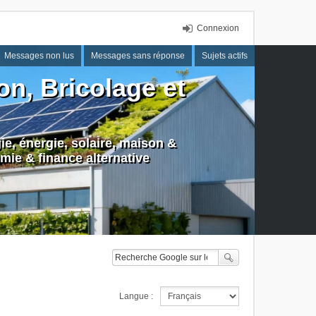
Connexion
Messages non lus
Messages sans réponse
Sujets actifs
n, Bricolage et
e, énergie, solaire, maison &
mie & finance alternative
Langue :