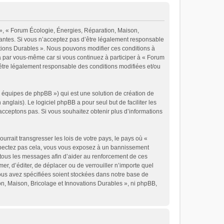
 », « Forum Écologie, Énergies, Réparation, Maison,
vantes. Si vous n’acceptez pas d’être légalement responsable
vations Durables ». Nous pouvons modifier ces conditions à
a par vous-même car si vous continuez à participer à « Forum
’être légalement responsable des conditions modifiées et/ou
« équipes de phpBB ») qui est une solution de création de
 anglais). Le logiciel phpBB a pour seul but de faciliter les
cceptons pas. Si vous souhaitez obtenir plus d’informations
rrait transgresser les lois de votre pays, le pays où «
espectez pas cela, vous vous exposez à un bannissement
 tous les messages afin d’aider au renforcement de ces
er, d’éditer, de déplacer ou de verrouiller n’importe quel
vous avez spécifiées soient stockées dans notre base de
on, Maison, Bricolage et Innovations Durables », ni phpBB,