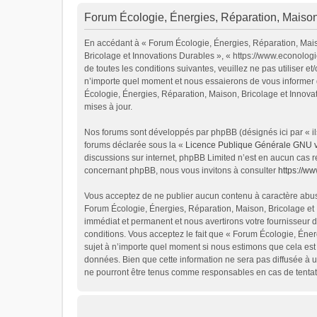
Forum Écologie, Énergies, Réparation, Maison,
En accédant à « Forum Écologie, Énergies, Réparation, Maiso
Bricolage et Innovations Durables », « https://www.econolog
de toutes les conditions suivantes, veuillez ne pas utiliser
n’importe quel moment et nous essaierons de vous informer d
Écologie, Énergies, Réparation, Maison, Bricolage et Innova
mises à jour.
Nos forums sont développés par phpBB (désignés ici par « ils
forums déclarée sous la «
Licence Publique Générale GNU 
discussions sur internet, phpBB Limited n’est en aucun cas 
concernant phpBB, nous vous invitons à consulter
https://w
Vous acceptez de ne publier aucun contenu à caractère abusif
Forum Écologie, Énergies, Réparation, Maison, Bricolage et 
immédiat et permanent et nous avertirons votre fournisseur d
conditions. Vous acceptez le fait que « Forum Écologie, Énerg
sujet à n’importe quel moment si nous estimons que cela est 
données. Bien que cette information ne sera pas diffusée à u
ne pourront être tenus comme responsables en cas de tentat