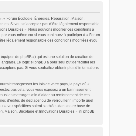
 », « Forum Écologie, Énergies, Réparation, Maison,
vantes. Si vous n’acceptez pas d’être légalement responsable
vations Durables ». Nous pouvons modifier ces conditions à
a par vous-même car si vous continuez à participer à « Forum
’être légalement responsable des conditions modifiées et/ou
« équipes de phpBB ») qui est une solution de création de
 anglais). Le logiciel phpBB a pour seul but de faciliter les
cceptons pas. Si vous souhaitez obtenir plus d’informations
rrait transgresser les lois de votre pays, le pays où «
espectez pas cela, vous vous exposez à un bannissement
 tous les messages afin d’aider au renforcement de ces
er, d’éditer, de déplacer ou de verrouiller n’importe quel
vous avez spécifiées soient stockées dans notre base de
on, Maison, Bricolage et Innovations Durables », ni phpBB,