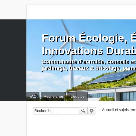
Forum Écologie, É
Innovations Dura
Communauté d'entraide, conseils et 
jardinage, travaux & bricolage, pan
FAQ
Rechercher
L’équipe
Accueil et sujets réc