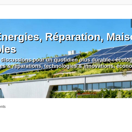
nergies, Réparation, Maiso
bles
discussions pour un quotidien plus durable : écologi
nes & réparations, technologies & innovations, écono
ents