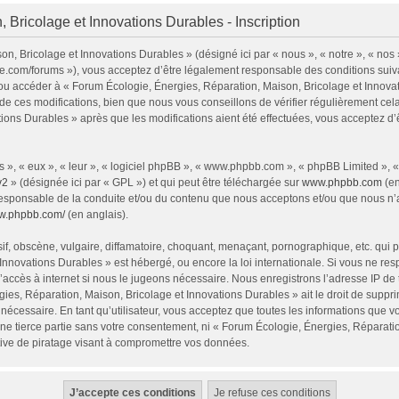
 Bricolage et Innovations Durables - Inscription
n, Bricolage et Innovations Durables » (désigné ici par « nous », « notre », « nos
ie.com/forums »), vous acceptez d’être légalement responsable des conditions sui
 et/ou accéder à « Forum Écologie, Énergies, Réparation, Maison, Bricolage et Inno
e ces modifications, bien que nous vous conseillons de vérifier régulièrement cel
tions Durables » après que les modifications aient été effectuées, vous acceptez d
 », « eux », « leur », « logiciel phpBB », « www.phpbb.com », « phpBB Limited », 
v2
» (désignée ici par « GPL ») et qui peut être téléchargée sur
www.phpbb.com
(en
responsable de la conduite et/ou du contenu que nous acceptons et/ou que nous n’a
ww.phpbb.com/
(en anglais).
, obscène, vulgaire, diffamatoire, choquant, menaçant, pornographique, etc. qui pou
Innovations Durables » est hébergé, ou encore la loi internationale. Si vous ne r
’accès à internet si nous le jugeons nécessaire. Nous enregistrons l’adresse IP de
ies, Réparation, Maison, Bricolage et Innovations Durables » ait le droit de supprim
nécessaire. En tant qu’utilisateur, vous acceptez que toutes les informations que 
ne tierce partie sans votre consentement, ni « Forum Écologie, Énergies, Réparati
ive de piratage visant à compromettre vos données.