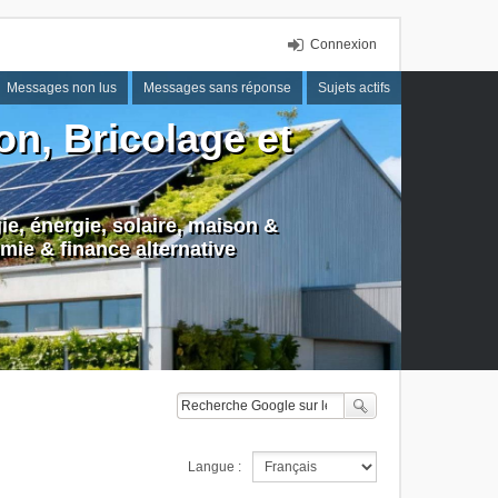
Connexion
Messages non lus
Messages sans réponse
Sujets actifs
n, Bricolage et
e, énergie, solaire, maison &
mie & finance alternative
Langue :