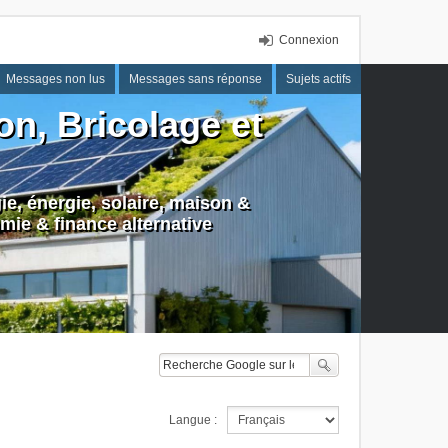
Connexion
Messages non lus
Messages sans réponse
Sujets actifs
n, Bricolage et
e, énergie, solaire, maison &
mie & finance alternative
Langue :