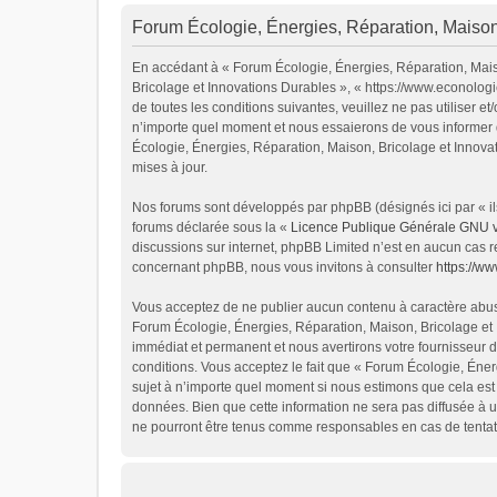
Forum Écologie, Énergies, Réparation, Maison,
En accédant à « Forum Écologie, Énergies, Réparation, Maiso
Bricolage et Innovations Durables », « https://www.econolog
de toutes les conditions suivantes, veuillez ne pas utiliser
n’importe quel moment et nous essaierons de vous informer d
Écologie, Énergies, Réparation, Maison, Bricolage et Innova
mises à jour.
Nos forums sont développés par phpBB (désignés ici par « ils
forums déclarée sous la «
Licence Publique Générale GNU 
discussions sur internet, phpBB Limited n’est en aucun cas 
concernant phpBB, nous vous invitons à consulter
https://w
Vous acceptez de ne publier aucun contenu à caractère abusif
Forum Écologie, Énergies, Réparation, Maison, Bricolage et 
immédiat et permanent et nous avertirons votre fournisseur d
conditions. Vous acceptez le fait que « Forum Écologie, Énerg
sujet à n’importe quel moment si nous estimons que cela est 
données. Bien que cette information ne sera pas diffusée à u
ne pourront être tenus comme responsables en cas de tentat