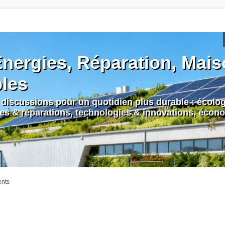
nergies, Réparation, Maiso
bles
discussions pour un quotidien plus durable : écologi
nes & réparations, technologies & innovations, écono
ents