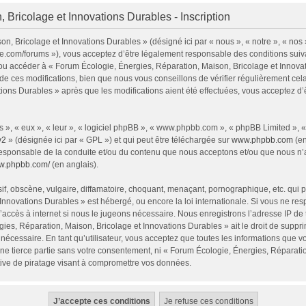
 Bricolage et Innovations Durables - Inscription
n, Bricolage et Innovations Durables » (désigné ici par « nous », « notre », « nos
ie.com/forums »), vous acceptez d’être légalement responsable des conditions sui
 et/ou accéder à « Forum Écologie, Énergies, Réparation, Maison, Bricolage et Inno
e ces modifications, bien que nous vous conseillons de vérifier régulièrement cel
tions Durables » après que les modifications aient été effectuées, vous acceptez d
 », « eux », « leur », « logiciel phpBB », « www.phpbb.com », « phpBB Limited », 
v2
» (désignée ici par « GPL ») et qui peut être téléchargée sur
www.phpbb.com
(en
responsable de la conduite et/ou du contenu que nous acceptons et/ou que nous n’a
ww.phpbb.com/
(en anglais).
, obscène, vulgaire, diffamatoire, choquant, menaçant, pornographique, etc. qui pou
Innovations Durables » est hébergé, ou encore la loi internationale. Si vous ne r
’accès à internet si nous le jugeons nécessaire. Nous enregistrons l’adresse IP de
ies, Réparation, Maison, Bricolage et Innovations Durables » ait le droit de supprim
nécessaire. En tant qu’utilisateur, vous acceptez que toutes les informations que 
ne tierce partie sans votre consentement, ni « Forum Écologie, Énergies, Réparati
ive de piratage visant à compromettre vos données.