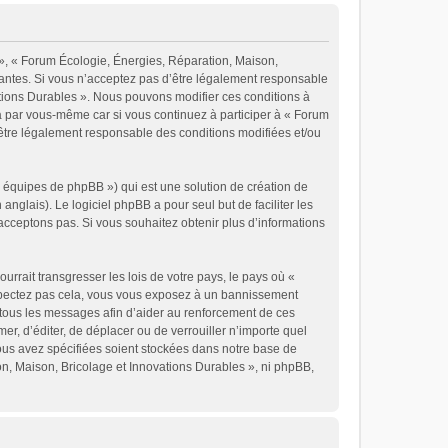
 », « Forum Écologie, Énergies, Réparation, Maison,
vantes. Si vous n’acceptez pas d’être légalement responsable
vations Durables ». Nous pouvons modifier ces conditions à
a par vous-même car si vous continuez à participer à « Forum
’être légalement responsable des conditions modifiées et/ou
« équipes de phpBB ») qui est une solution de création de
 anglais). Le logiciel phpBB a pour seul but de faciliter les
cceptons pas. Si vous souhaitez obtenir plus d’informations
rrait transgresser les lois de votre pays, le pays où «
espectez pas cela, vous vous exposez à un bannissement
 tous les messages afin d’aider au renforcement de ces
er, d’éditer, de déplacer ou de verrouiller n’importe quel
vous avez spécifiées soient stockées dans notre base de
on, Maison, Bricolage et Innovations Durables », ni phpBB,