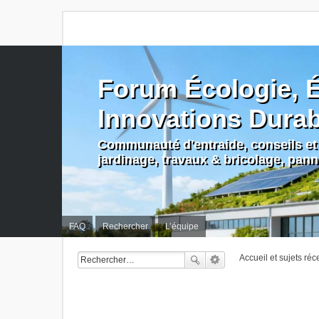
Forum Écologie, É
Innovations Dura
Communauté d'entraide, conseils et 
jardinage, travaux & bricolage, pan
FAQ
Rechercher
L’équipe
Accueil et sujets réc