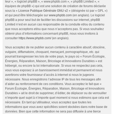
leur », « logiciel phpBB », « www.phpbb.com », « phpBB Limited », «
équipes de phpBB ») qui est une solution de création de forums déclarée
sous la «
Licence Publique Générale GNU v2
» (désignée ici par « GPL »)
et qui peut être téléchargée sur
www.phpbb.com
(en anglais). Le logiciel
phpBB a pour seul but de faciliter les discussions sur internet, phpBB
Limited n’est en aucun cas responsable de la conduite et/ou du contenu
que nous acceptons et/ou que nous n’acceptons pas. Si vous souhaitez
obtenir plus d’informations concernant phpBB, nous vous invitons à
consulter
https://www.phpbb.com/
(en anglais).
Vous acceptez de ne publier aucun contenu à caractère abusif, obscène,
vulgaire, diffamatoire, choquant, menaçant, pornographique, etc. qui
pourrait transgresser les lois de votre pays, le pays où « Forum Écologie,
Énergies, Réparation, Maison, Bricolage et Innovations Durables » est
hébergé, ou encore la loi internationale. Si vous ne respectez pas cela,
vous vous exposez à un bannissement immédiat et permanent et nous
avertirons votre fournisseur d’accès à internet si nous le jugeons
nécessaire. Nous enregistrons l’adresse IP de tous les messages afin
d’aider au renforcement de ces conditions. Vous acceptez le fait que «
Forum Écologie, Énergies, Réparation, Maison, Bricolage et Innovations
Durables » ait le droit de supprimer, d’éditer, de déplacer ou de verrouiller
n’importe quel sujet à n’importe quel moment si nous estimons que cela est
nécessaire. En tant qu’utilisateur, vous acceptez que toutes les
informations que vous avez spécifiées soient stockées dans notre base de
données. Bien que cette information ne sera pas diffusée à une tierce