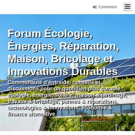
Connexion
Forum Écologie,
Énergies, Réparation,
Maison, Bricolage et
Innovations Durables
Communauté d'entraide, conseils et
discussions pour un quotidien plus durable :
écologie, énergie, solaire, maison & jardinage,
travaux & bricolage, pannes & réparations,
technologies & innovations, économie &
finance alternative