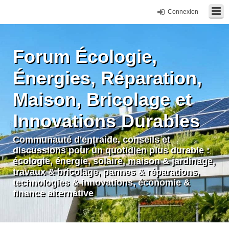
Connexion
Forum Écologie,
Énergies, Réparation,
Maison, Bricolage et
Innovations Durables
Communauté d'entraide, conseils et
discussions pour un quotidien plus durable :
écologie, énergie, solaire, maison & jardinage,
travaux & bricolage, pannes & réparations,
technologies & innovations, économie &
finance alternative