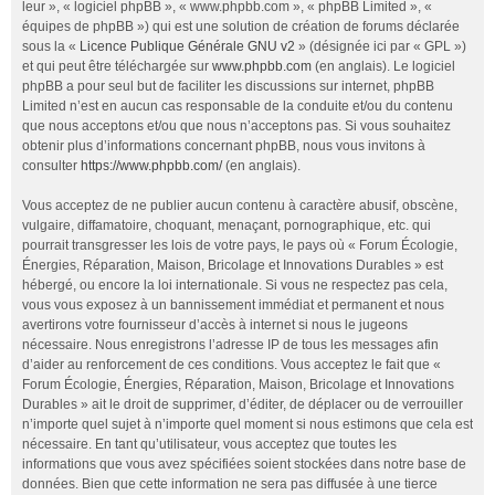
leur », « logiciel phpBB », « www.phpbb.com », « phpBB Limited », «
équipes de phpBB ») qui est une solution de création de forums déclarée
sous la «
Licence Publique Générale GNU v2
» (désignée ici par « GPL »)
et qui peut être téléchargée sur
www.phpbb.com
(en anglais). Le logiciel
phpBB a pour seul but de faciliter les discussions sur internet, phpBB
Limited n’est en aucun cas responsable de la conduite et/ou du contenu
que nous acceptons et/ou que nous n’acceptons pas. Si vous souhaitez
obtenir plus d’informations concernant phpBB, nous vous invitons à
consulter
https://www.phpbb.com/
(en anglais).
Vous acceptez de ne publier aucun contenu à caractère abusif, obscène,
vulgaire, diffamatoire, choquant, menaçant, pornographique, etc. qui
pourrait transgresser les lois de votre pays, le pays où « Forum Écologie,
Énergies, Réparation, Maison, Bricolage et Innovations Durables » est
hébergé, ou encore la loi internationale. Si vous ne respectez pas cela,
vous vous exposez à un bannissement immédiat et permanent et nous
avertirons votre fournisseur d’accès à internet si nous le jugeons
nécessaire. Nous enregistrons l’adresse IP de tous les messages afin
d’aider au renforcement de ces conditions. Vous acceptez le fait que «
Forum Écologie, Énergies, Réparation, Maison, Bricolage et Innovations
Durables » ait le droit de supprimer, d’éditer, de déplacer ou de verrouiller
n’importe quel sujet à n’importe quel moment si nous estimons que cela est
nécessaire. En tant qu’utilisateur, vous acceptez que toutes les
informations que vous avez spécifiées soient stockées dans notre base de
données. Bien que cette information ne sera pas diffusée à une tierce