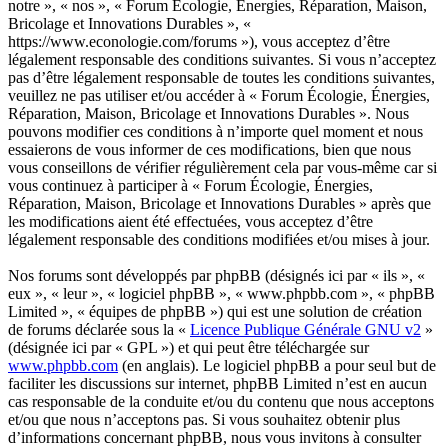
notre », « nos », « Forum Écologie, Énergies, Réparation, Maison,
Bricolage et Innovations Durables », «
https://www.econologie.com/forums »), vous acceptez d’être
légalement responsable des conditions suivantes. Si vous n’acceptez
pas d’être légalement responsable de toutes les conditions suivantes,
veuillez ne pas utiliser et/ou accéder à « Forum Écologie, Énergies,
Réparation, Maison, Bricolage et Innovations Durables ». Nous
pouvons modifier ces conditions à n’importe quel moment et nous
essaierons de vous informer de ces modifications, bien que nous
vous conseillons de vérifier régulièrement cela par vous-même car si
vous continuez à participer à « Forum Écologie, Énergies,
Réparation, Maison, Bricolage et Innovations Durables » après que
les modifications aient été effectuées, vous acceptez d’être
légalement responsable des conditions modifiées et/ou mises à jour.
Nos forums sont développés par phpBB (désignés ici par « ils », «
eux », « leur », « logiciel phpBB », « www.phpbb.com », « phpBB
Limited », « équipes de phpBB ») qui est une solution de création
de forums déclarée sous la «
Licence Publique Générale GNU v2
»
(désignée ici par « GPL ») et qui peut être téléchargée sur
www.phpbb.com
(en anglais). Le logiciel phpBB a pour seul but de
faciliter les discussions sur internet, phpBB Limited n’est en aucun
cas responsable de la conduite et/ou du contenu que nous acceptons
et/ou que nous n’acceptons pas. Si vous souhaitez obtenir plus
d’informations concernant phpBB, nous vous invitons à consulter