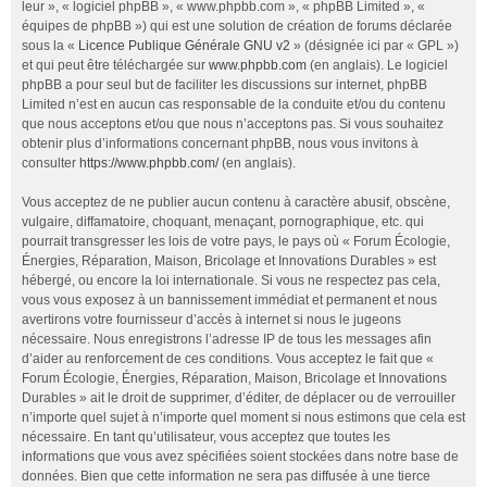
leur », « logiciel phpBB », « www.phpbb.com », « phpBB Limited », «
équipes de phpBB ») qui est une solution de création de forums déclarée
sous la «
Licence Publique Générale GNU v2
» (désignée ici par « GPL »)
et qui peut être téléchargée sur
www.phpbb.com
(en anglais). Le logiciel
phpBB a pour seul but de faciliter les discussions sur internet, phpBB
Limited n’est en aucun cas responsable de la conduite et/ou du contenu
que nous acceptons et/ou que nous n’acceptons pas. Si vous souhaitez
obtenir plus d’informations concernant phpBB, nous vous invitons à
consulter
https://www.phpbb.com/
(en anglais).
Vous acceptez de ne publier aucun contenu à caractère abusif, obscène,
vulgaire, diffamatoire, choquant, menaçant, pornographique, etc. qui
pourrait transgresser les lois de votre pays, le pays où « Forum Écologie,
Énergies, Réparation, Maison, Bricolage et Innovations Durables » est
hébergé, ou encore la loi internationale. Si vous ne respectez pas cela,
vous vous exposez à un bannissement immédiat et permanent et nous
avertirons votre fournisseur d’accès à internet si nous le jugeons
nécessaire. Nous enregistrons l’adresse IP de tous les messages afin
d’aider au renforcement de ces conditions. Vous acceptez le fait que «
Forum Écologie, Énergies, Réparation, Maison, Bricolage et Innovations
Durables » ait le droit de supprimer, d’éditer, de déplacer ou de verrouiller
n’importe quel sujet à n’importe quel moment si nous estimons que cela est
nécessaire. En tant qu’utilisateur, vous acceptez que toutes les
informations que vous avez spécifiées soient stockées dans notre base de
données. Bien que cette information ne sera pas diffusée à une tierce