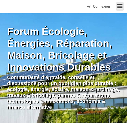
Connexion
Forum Écologie,
Énergies, Réparation,
Maison, Bricolage et
Innovations Durables
Communauté d'entraide, conseils et
discussions pour un quotidien plus durable :
écologie, énergie, solaire, maison & jardinage,
travaux & bricolage, pannes & réparations,
technologies & innovations, économie &
finance alternative