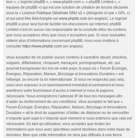
leur », « logiciel phpBB », « www.phpbb.com », « phpBB Limited », «
équipes de phpBB ») qui est une solution de création de forums déclarée
sous la «
Licence Publique Générale GNU v2
» (désignée ici par « GPL »)
et qui peut être téléchargée sur
www.phpbb.com
(en anglais). Le logiciel
phpBB a pour seul but de faciliter les discussions sur internet, phpBB
Limited n’est en aucun cas responsable de la conduite et/ou du contenu
que nous acceptons et/ou que nous n’acceptons pas. Si vous souhaitez
obtenir plus d’informations concernant phpBB, nous vous invitons à
consulter
https://www.phpbb.com/
(en anglais).
Vous acceptez de ne publier aucun contenu à caractère abusif, obscène,
vulgaire, diffamatoire, choquant, menaçant, pornographique, etc. qui
pourrait transgresser les lois de votre pays, le pays où « Forum Écologie,
Énergies, Réparation, Maison, Bricolage et Innovations Durables » est
hébergé, ou encore la loi internationale. Si vous ne respectez pas cela,
vous vous exposez à un bannissement immédiat et permanent et nous
avertirons votre fournisseur d’accès à internet si nous le jugeons
nécessaire. Nous enregistrons l’adresse IP de tous les messages afin
d’aider au renforcement de ces conditions. Vous acceptez le fait que «
Forum Écologie, Énergies, Réparation, Maison, Bricolage et Innovations
Durables » ait le droit de supprimer, d’éditer, de déplacer ou de verrouiller
n’importe quel sujet à n’importe quel moment si nous estimons que cela est
nécessaire. En tant qu’utilisateur, vous acceptez que toutes les
informations que vous avez spécifiées soient stockées dans notre base de
données. Bien que cette information ne sera pas diffusée à une tierce