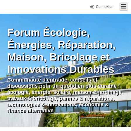
Connexion
Forum Écologie,
Énergies, Réparation,
Maison, Bricolage et
Innovations Durables
Communauté d'entraide, conseils et
discussions pour un quotidien plus durable :
écologie, énergie, solaire, maison & jardinage,
travaux & bricolage, pannes & réparations,
technologies & innovations, économie &
finance alternative