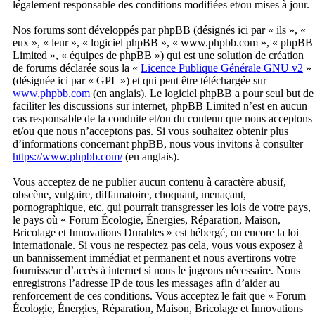
légalement responsable des conditions modifiées et/ou mises à jour.
Nos forums sont développés par phpBB (désignés ici par « ils », «
eux », « leur », « logiciel phpBB », « www.phpbb.com », « phpBB
Limited », « équipes de phpBB ») qui est une solution de création
de forums déclarée sous la «
Licence Publique Générale GNU v2
»
(désignée ici par « GPL ») et qui peut être téléchargée sur
www.phpbb.com
(en anglais). Le logiciel phpBB a pour seul but de
faciliter les discussions sur internet, phpBB Limited n’est en aucun
cas responsable de la conduite et/ou du contenu que nous acceptons
et/ou que nous n’acceptons pas. Si vous souhaitez obtenir plus
d’informations concernant phpBB, nous vous invitons à consulter
https://www.phpbb.com/
(en anglais).
Vous acceptez de ne publier aucun contenu à caractère abusif,
obscène, vulgaire, diffamatoire, choquant, menaçant,
pornographique, etc. qui pourrait transgresser les lois de votre pays,
le pays où « Forum Écologie, Énergies, Réparation, Maison,
Bricolage et Innovations Durables » est hébergé, ou encore la loi
internationale. Si vous ne respectez pas cela, vous vous exposez à
un bannissement immédiat et permanent et nous avertirons votre
fournisseur d’accès à internet si nous le jugeons nécessaire. Nous
enregistrons l’adresse IP de tous les messages afin d’aider au
renforcement de ces conditions. Vous acceptez le fait que « Forum
Écologie, Énergies, Réparation, Maison, Bricolage et Innovations