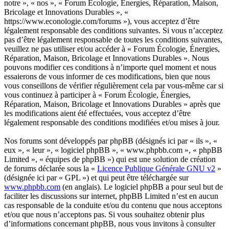
notre », « nos », « Forum Écologie, Énergies, Réparation, Maison,
Bricolage et Innovations Durables », «
https://www.econologie.com/forums »), vous acceptez d’être
légalement responsable des conditions suivantes. Si vous n’acceptez
pas d’être légalement responsable de toutes les conditions suivantes,
veuillez ne pas utiliser et/ou accéder à « Forum Écologie, Énergies,
Réparation, Maison, Bricolage et Innovations Durables ». Nous
pouvons modifier ces conditions à n’importe quel moment et nous
essaierons de vous informer de ces modifications, bien que nous
vous conseillons de vérifier régulièrement cela par vous-même car si
vous continuez à participer à « Forum Écologie, Énergies,
Réparation, Maison, Bricolage et Innovations Durables » après que
les modifications aient été effectuées, vous acceptez d’être
légalement responsable des conditions modifiées et/ou mises à jour.
Nos forums sont développés par phpBB (désignés ici par « ils », «
eux », « leur », « logiciel phpBB », « www.phpbb.com », « phpBB
Limited », « équipes de phpBB ») qui est une solution de création
de forums déclarée sous la «
Licence Publique Générale GNU v2
»
(désignée ici par « GPL ») et qui peut être téléchargée sur
www.phpbb.com
(en anglais). Le logiciel phpBB a pour seul but de
faciliter les discussions sur internet, phpBB Limited n’est en aucun
cas responsable de la conduite et/ou du contenu que nous acceptons
et/ou que nous n’acceptons pas. Si vous souhaitez obtenir plus
d’informations concernant phpBB, nous vous invitons à consulter