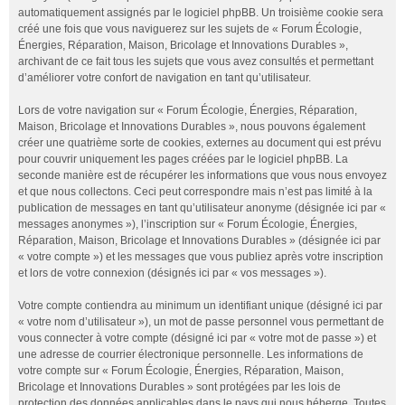
automatiquement assignés par le logiciel phpBB. Un troisième cookie sera
créé une fois que vous naviguerez sur les sujets de « Forum Écologie,
Énergies, Réparation, Maison, Bricolage et Innovations Durables »,
archivant de ce fait tous les sujets que vous avez consultés et permettant
d’améliorer votre confort de navigation en tant qu’utilisateur.
Lors de votre navigation sur « Forum Écologie, Énergies, Réparation,
Maison, Bricolage et Innovations Durables », nous pouvons également
créer une quatrième sorte de cookies, externes au document qui est prévu
pour couvrir uniquement les pages créées par le logiciel phpBB. La
seconde manière est de récupérer les informations que vous nous envoyez
et que nous collectons. Ceci peut correspondre mais n’est pas limité à la
publication de messages en tant qu’utilisateur anonyme (désignée ici par «
messages anonymes »), l’inscription sur « Forum Écologie, Énergies,
Réparation, Maison, Bricolage et Innovations Durables » (désignée ici par
« votre compte ») et les messages que vous publiez après votre inscription
et lors de votre connexion (désignés ici par « vos messages »).
Votre compte contiendra au minimum un identifiant unique (désigné ici par
« votre nom d’utilisateur »), un mot de passe personnel vous permettant de
vous connecter à votre compte (désigné ici par « votre mot de passe ») et
une adresse de courrier électronique personnelle. Les informations de
votre compte sur « Forum Écologie, Énergies, Réparation, Maison,
Bricolage et Innovations Durables » sont protégées par les lois de
protection des données applicables dans le pays qui nous héberge. Toutes