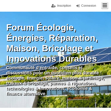
Inscription
Connexion
Forum Écologie,
Énergies, Réparation,
Maison, Bricolage et
Innovations Durables
Communauté d'entraide, conseils et
discussions pour un quotidien plus durable :
écologie, énergie, solaire, maison & jardinage,
travaux & bricolage, pannes & réparations,
technologies & innovations, économie &
finance alternative