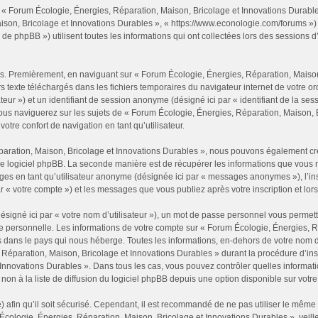
 « Forum Écologie, Énergies, Réparation, Maison, Bricolage et Innovations Durables 
son, Bricolage et Innovations Durables », « https://www.econologie.com/forums ») et 
hpBB ») utilisent toutes les informations qui ont collectées lors des sessions d’ut
es. Premièrement, en naviguant sur « Forum Écologie, Énergies, Réparation, Maison,
rs texte téléchargés dans les fichiers temporaires du navigateur internet de votre 
tilisateur ») et un identifiant de session anonyme (désigné ici par « identifiant de la
ous naviguerez sur les sujets de « Forum Écologie, Énergies, Réparation, Maison, Br
otre confort de navigation en tant qu’utilisateur.
éparation, Maison, Bricolage et Innovations Durables », nous pouvons également c
le logiciel phpBB. La seconde manière est de récupérer les informations que vous 
ages en tant qu’utilisateur anonyme (désignée ici par « messages anonymes »), l’in
r « votre compte ») et les messages que vous publiez après votre inscription et lor
signé ici par « votre nom d’utilisateur »), un mot de passe personnel vous permett
ue personnelle. Les informations de votre compte sur « Forum Écologie, Énergies, R
 dans le pays qui nous héberge. Toutes les informations, en-dehors de votre nom d’
Réparation, Maison, Bricolage et Innovations Durables » durant la procédure d’inscri
Innovations Durables ». Dans tous les cas, vous pouvez contrôler quelles informa
non à la liste de diffusion du logiciel phpBB depuis une option disponible sur votr
 afin qu’il soit sécurisé. Cependant, il est recommandé de ne pas utiliser le même m
Écologie, Énergies, Réparation, Maison, Bricolage et Innovations Durables », veil