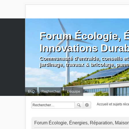
Forum Écologie, É
Innovations Dura
Communauté d'entraide, conseils et 
jardinage, travaux & bricolage, pan
FAQ
Rechercher
L’équipe
Accueil et sujets réc
Forum Écologie, Énergies, Réparation, Maison, 