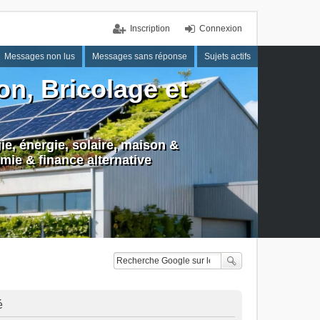
Inscription
Connexion
Messages non lus
Messages sans réponse
Sujets actifs
n, Bricolage et
e, énergie, solaire, maison &
mie & finance alternative
é