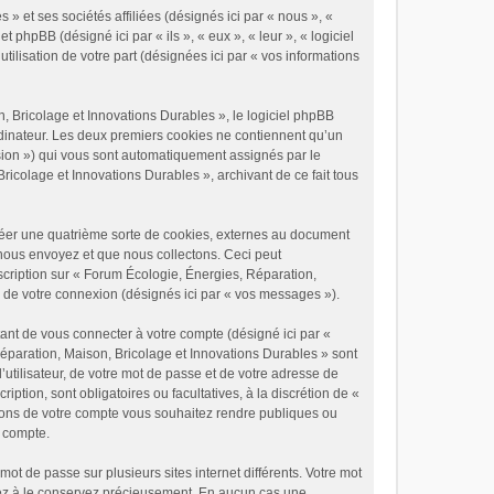
» et ses sociétés affiliées (désignés ici par « nous », «
phpBB (désigné ici par « ils », « eux », « leur », « logiciel
ilisation de votre part (désignées ici par « vos informations
 Bricolage et Innovations Durables », le logiciel phpBB
ordinateur. Les deux premiers cookies ne contiennent qu’un
 session ») qui vous sont automatiquement assignés par le
icolage et Innovations Durables », archivant de ce fait tous
réer une quatrième sorte de cookies, externes au document
nous envoyez et que nous collectons. Ceci peut
scription sur « Forum Écologie, Énergies, Réparation,
s de votre connexion (désignés ici par « vos messages »).
ant de vous connecter à votre compte (désigné ici par «
éparation, Maison, Bricolage et Innovations Durables » sont
utilisateur, de votre mot de passe et de votre adresse de
ption, sont obligatoires ou facultatives, à la discrétion de «
tions de votre compte vous souhaitez rendre publiques ou
e compte.
ot de passe sur plusieurs sites internet différents. Votre mot
lez à le conservez précieusement. En aucun cas une