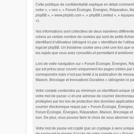
Cette politique de confidentialité explique en détail comment
notre », « nos », « Forum Écologie, Énergies, Réparation, Mai
phpBB », « www.phpbb.com », « phpBB Limited », « équipes de p
»).
Vos informations sont collectées de deux manières différent
créera un certain nombre de cookies qui sont de petits fichie
identifiant d’utilisateur (désigné ici par « identifiant de l’u
logiciel phpBB. Un troisième cookie sera créé une fois que v
les sujets que vous avez consultés et permettant d’améliorer v
Lors de votre navigation sur « Forum Écologie, Énergies, R
qui est prévu pour couvrir uniquement les pages créées par 
correspondre mais n’est pas limité à la publication de mess
Maison, Bricolage et Innovations Durables » (désignée ici pa
Votre compte contiendra au minimum un identifiant unique (dé
votre mot de passe ») et une adresse de courrier électroniq
protégées par les lois de protection des données applicables
courrier électronique requis par « Forum Écologie, Énergies, 
Forum Écologie, Énergies, Réparation, Maison, Bricolage et 
non. De plus, vous pouvez faire le choix de vous abonner ou 
Votre mot de passe est crypté (par un cryptage à sens unique)
de passe est le moyen d’accès de votre compte sur « Forum 