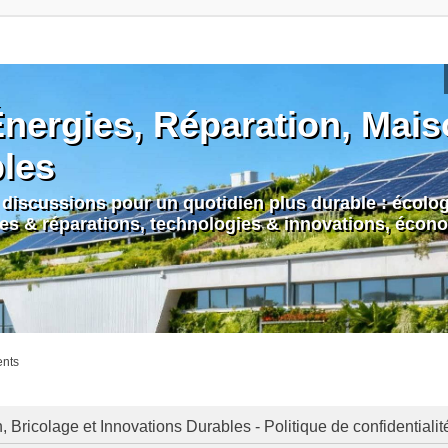
nergies, Réparation, Maiso
bles
discussions pour un quotidien plus durable : écologi
nes & réparations, technologies & innovations, écono
ents
Bricolage et Innovations Durables - Politique de confidentialit