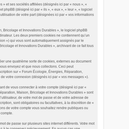
» et ses sociétés affiliées (désignés ici par « nous », «
phpBB (désigné ici par « ils », « eux », « leur », « logiciel
ilisation de votre part (désignées ici par « vos informations
 Bricolage et Innovations Durables », le logiciel phpBB
ordinateur. Les deux premiers cookies ne contiennent qu’un
 session ») qui vous sont automatiquement assignés par le
icolage et Innovations Durables », archivant de ce fait tous
réer une quatrième sorte de cookies, externes au document
nous envoyez et que nous collectons. Ceci peut
scription sur « Forum Écologie, Énergies, Réparation,
s de votre connexion (désignés ici par « vos messages »).
ant de vous connecter à votre compte (désigné ici par «
éparation, Maison, Bricolage et Innovations Durables » sont
utilisateur, de votre mot de passe et de votre adresse de
ption, sont obligatoires ou facultatives, à la discrétion de «
tions de votre compte vous souhaitez rendre publiques ou
e compte.
ot de passe sur plusieurs sites internet différents. Votre mot
lez à le conservez précieusement. En aucun cas une