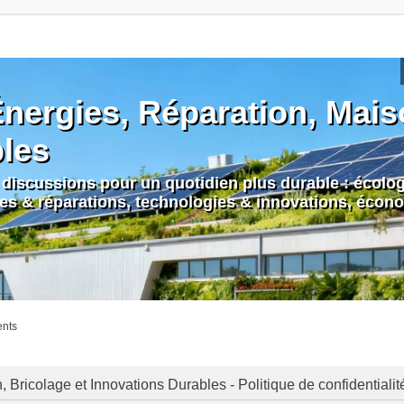
nergies, Réparation, Maiso
bles
discussions pour un quotidien plus durable : écologi
nes & réparations, technologies & innovations, écono
ents
Bricolage et Innovations Durables - Politique de confidentialit