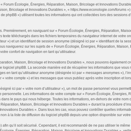
 « Forum Écologie, Énergies, Réparation, Maison, Bricolage et Innovations Durables 
son, Bricolage et Innovations Durables », « https://www.econologie.com/forums ») et 
hpBB ») utilisent toutes les informations qui ont collectées lors des sessions d’ut
es. Premièrement, en naviguant sur « Forum Écologie, Énergies, Réparation, Maison,
rs texte téléchargés dans les fichiers temporaires du navigateur internet de votre 
tilisateur ») et un identifiant de session anonyme (désigné ici par « identifiant de la
ous naviguerez sur les sujets de « Forum Écologie, Énergies, Réparation, Maison, Br
otre confort de navigation en tant qu’utilisateur.
éparation, Maison, Bricolage et Innovations Durables », nous pouvons également c
le logiciel phpBB. La seconde manière est de récupérer les informations que vous 
ages en tant qu’utilisateur anonyme (désignée ici par « messages anonymes »), l’in
r « votre compte ») et les messages que vous publiez après votre inscription et lor
signé ici par « votre nom d’utilisateur »), un mot de passe personnel vous permett
ue personnelle. Les informations de votre compte sur « Forum Écologie, Énergies, R
 dans le pays qui nous héberge. Toutes les informations, en-dehors de votre nom d’
Réparation, Maison, Bricolage et Innovations Durables » durant la procédure d’inscri
Innovations Durables ». Dans tous les cas, vous pouvez contrôler quelles informa
non à la liste de diffusion du logiciel phpBB depuis une option disponible sur votr
 afin qu’il soit sécurisé. Cependant, il est recommandé de ne pas utiliser le même m
Écologie, Énergies, Réparation, Maison, Bricolage et Innovations Durables », veil