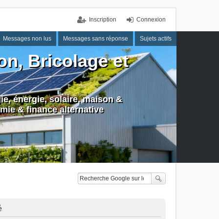
Inscription
Connexion
Messages non lus
Messages sans réponse
Sujets actifs
n, Bricolage et
e, énergie, solaire, maison &
mie & finance alternative
é