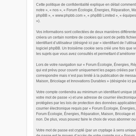
Cette politique de confidentialité explique en détail comment
notre », « nos », « Forum Écologie, Énergies, Réparation, Mai
phpBB », « www.phpbb.com », « phpBB Limited », « équipes de p
»).
Vos informations sont collectées de deux manières différent
créera un certain nombre de cookies qui sont de petits fichie
identifiant d’utilisateur (désigné ici par « identifiant de l’u
logiciel phpBB. Un troisième cookie sera créé une fois que v
les sujets que vous avez consultés et permettant d’améliorer v
Lors de votre navigation sur « Forum Écologie, Énergies, R
qui est prévu pour couvrir uniquement les pages créées par 
correspondre mais n’est pas limité à la publication de mess
Maison, Bricolage et Innovations Durables » (désignée ici pa
Votre compte contiendra au minimum un identifiant unique (dé
votre mot de passe ») et une adresse de courrier électroniq
protégées par les lois de protection des données applicables
courrier électronique requis par « Forum Écologie, Énergies, 
Forum Écologie, Énergies, Réparation, Maison, Bricolage et 
non. De plus, vous pouvez faire le choix de vous abonner ou 
Votre mot de passe est crypté (par un cryptage à sens unique)
de passe est le moyen d’accès de votre compte sur « Forum 