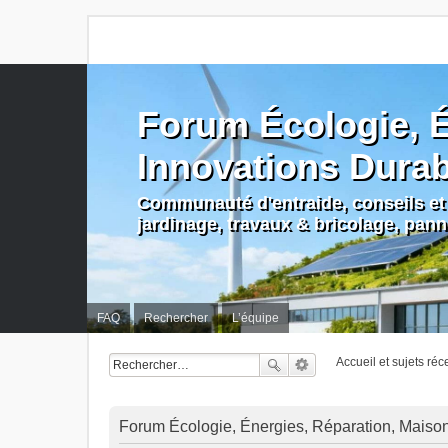
Forum Écologie, É
Innovations Dura
Communauté d'entraide, conseils et 
jardinage, travaux & bricolage, pan
FAQ
Rechercher
L’équipe
Accueil et sujets réc
Forum Écologie, Énergies, Réparation, Maison, 