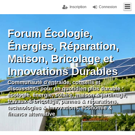
Inscription
Connexion
Forum Écologie,
Énergies, Réparation,
Maison, Bricolage et
Innovations Durables
Communauté d'entraide, conseils et
discussions pour un quotidien plus durable :
écologie, énergie, solaire, maison & jardinage,
travaux & bricolage, pannes & réparations,
technologies & innovations, économie &
finance alternative