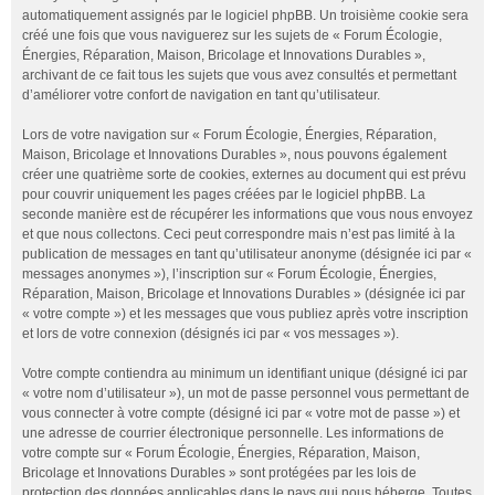
automatiquement assignés par le logiciel phpBB. Un troisième cookie sera
créé une fois que vous naviguerez sur les sujets de « Forum Écologie,
Énergies, Réparation, Maison, Bricolage et Innovations Durables »,
archivant de ce fait tous les sujets que vous avez consultés et permettant
d’améliorer votre confort de navigation en tant qu’utilisateur.
Lors de votre navigation sur « Forum Écologie, Énergies, Réparation,
Maison, Bricolage et Innovations Durables », nous pouvons également
créer une quatrième sorte de cookies, externes au document qui est prévu
pour couvrir uniquement les pages créées par le logiciel phpBB. La
seconde manière est de récupérer les informations que vous nous envoyez
et que nous collectons. Ceci peut correspondre mais n’est pas limité à la
publication de messages en tant qu’utilisateur anonyme (désignée ici par «
messages anonymes »), l’inscription sur « Forum Écologie, Énergies,
Réparation, Maison, Bricolage et Innovations Durables » (désignée ici par
« votre compte ») et les messages que vous publiez après votre inscription
et lors de votre connexion (désignés ici par « vos messages »).
Votre compte contiendra au minimum un identifiant unique (désigné ici par
« votre nom d’utilisateur »), un mot de passe personnel vous permettant de
vous connecter à votre compte (désigné ici par « votre mot de passe ») et
une adresse de courrier électronique personnelle. Les informations de
votre compte sur « Forum Écologie, Énergies, Réparation, Maison,
Bricolage et Innovations Durables » sont protégées par les lois de
protection des données applicables dans le pays qui nous héberge. Toutes