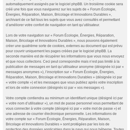
automatiquement assignés par le logiciel phpBB. Un troisième cookie sera
créé une fois que vous naviguerez sur les sujets de « Forum Écologie,
Énergies, Réparation, Maison, Bricolage et Innovations Durables »,
archivant de ce fait tous les sujets que vous avez consultés et permettant
d’améliorer votre confort de navigation en tant qu’utilisateur.
Lors de votre navigation sur « Forum Écologie, Énergies, Réparation,
Maison, Bricolage et Innovations Durables », nous pouvons également
créer une quatrième sorte de cookies, externes au document qui est prévu
pour couvrir uniquement les pages créées par le logiciel phpBB. La
seconde manière est de récupérer les informations que vous nous envoyez
et que nous collectons. Ceci peut correspondre mais n’est pas limité à la
publication de messages en tant qu’utilisateur anonyme (désignée ici par «
messages anonymes »), l’inscription sur « Forum Écologie, Énergies,
Réparation, Maison, Bricolage et Innovations Durables » (désignée ici par
« votre compte ») et les messages que vous publiez après votre inscription
et lors de votre connexion (désignés ici par « vos messages »).
Votre compte contiendra au minimum un identifiant unique (désigné ici par
« votre nom d’utilisateur »), un mot de passe personnel vous permettant de
vous connecter à votre compte (désigné ici par « votre mot de passe ») et
une adresse de courrier électronique personnelle. Les informations de
votre compte sur « Forum Écologie, Énergies, Réparation, Maison,
Bricolage et Innovations Durables » sont protégées par les lois de
protection des données applicables dans le pays qui nous héberge. Toutes