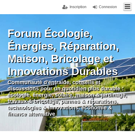
Inscription
Connexion
Forum Écologie,
Énergies, Réparation,
Maison, Bricolage et
Innovations Durables
Communauté d'entraide, conseils et
discussions pour un quotidien plus durable :
écologie, énergie, solaire, maison & jardinage,
travaux & bricolage, pannes & réparations,
technologies & innovations, économie &
finance alternative