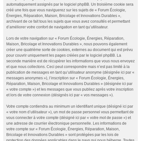
automatiquement assignés par le logiciel phpBB. Un troisième cookie sera
créé une fois que vous naviguerez sur les sujets de « Forum Écologie,
Énergies, Réparation, Maison, Bricolage et Innovations Durables »,
archivant de ce fait tous les sujets que vous avez consultés et permettant
d’améliorer votre confort de navigation en tant qu’utilisateur.
Lors de votre navigation sur « Forum Écologie, Énergies, Réparation,
Maison, Bricolage et Innovations Durables », nous pouvons également
créer une quatrième sorte de cookies, externes au document qui est prévu
pour couvrir uniquement les pages créées par le logiciel phpBB. La
seconde manière est de récupérer les informations que vous nous envoyez
et que nous collectons. Ceci peut correspondre mais n’est pas limité à la
publication de messages en tant qu’utilisateur anonyme (désignée ici par «
messages anonymes »), l’inscription sur « Forum Écologie, Énergies,
Réparation, Maison, Bricolage et Innovations Durables » (désignée ici par
« votre compte ») et les messages que vous publiez après votre inscription
et lors de votre connexion (désignés ici par « vos messages »).
Votre compte contiendra au minimum un identifiant unique (désigné ici par
« votre nom d’utilisateur »), un mot de passe personnel vous permettant de
vous connecter à votre compte (désigné ici par « votre mot de passe ») et
une adresse de courrier électronique personnelle. Les informations de
votre compte sur « Forum Écologie, Énergies, Réparation, Maison,
Bricolage et Innovations Durables » sont protégées par les lois de
protection des données applicables dans le pays qui nous héberge. Toutes