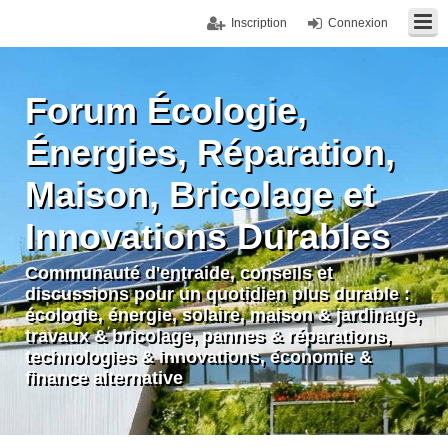
Inscription
Connexion
Forum Écologie,
Énergies, Réparation,
Maison, Bricolage et
Innovations Durables
Communauté d'entraide, conseils et
discussions pour un quotidien plus durable :
écologie, énergie, solaire, maison & jardinage,
travaux & bricolage, pannes & réparations,
technologies & innovations, économie &
finance alternative