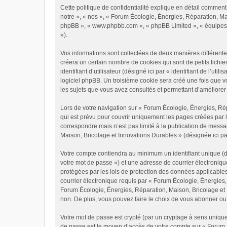
Cette politique de confidentialité explique en détail comment
notre », « nos », « Forum Écologie, Énergies, Réparation, Mai
phpBB », « www.phpbb.com », « phpBB Limited », « équipes de p
»).
Vos informations sont collectées de deux manières différent
créera un certain nombre de cookies qui sont de petits fichie
identifiant d’utilisateur (désigné ici par « identifiant de l’u
logiciel phpBB. Un troisième cookie sera créé une fois que v
les sujets que vous avez consultés et permettant d’améliorer v
Lors de votre navigation sur « Forum Écologie, Énergies, R
qui est prévu pour couvrir uniquement les pages créées par 
correspondre mais n’est pas limité à la publication de mess
Maison, Bricolage et Innovations Durables » (désignée ici pa
Votre compte contiendra au minimum un identifiant unique (dé
votre mot de passe ») et une adresse de courrier électroniq
protégées par les lois de protection des données applicables
courrier électronique requis par « Forum Écologie, Énergies, 
Forum Écologie, Énergies, Réparation, Maison, Bricolage et 
non. De plus, vous pouvez faire le choix de vous abonner ou 
Votre mot de passe est crypté (par un cryptage à sens unique)
de passe est le moyen d’accès de votre compte sur « Forum 