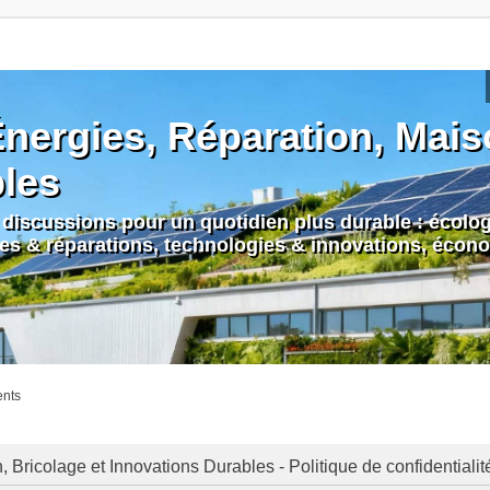
nergies, Réparation, Maiso
bles
discussions pour un quotidien plus durable : écologi
nes & réparations, technologies & innovations, écono
ents
Bricolage et Innovations Durables - Politique de confidentialit