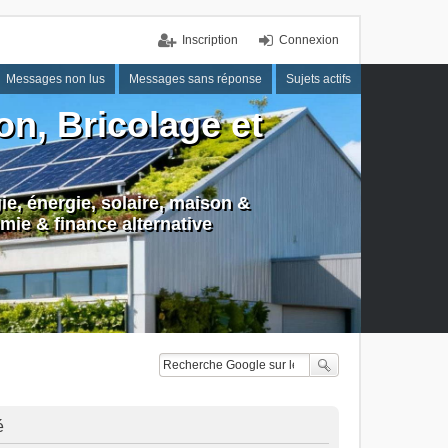
Inscription
Connexion
Messages non lus
Messages sans réponse
Sujets actifs
n, Bricolage et
e, énergie, solaire, maison &
mie & finance alternative
é