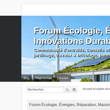
Forum Écologie, É
Innovations Dura
Communauté d'entraide, conseils et 
jardinage, travaux & bricolage, pan
FAQ
Rechercher
L’équipe
Accueil et sujets réc
Forum Écologie, Énergies, Réparation, Maison, 