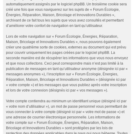
automatiquement assignés par le logiciel phpBB. Un troisième cookie sera
créé une fois que vous naviguerez sur les sujets de « Forum Écologie,
Énergies, Réparation, Maison, Bricolage et Innovations Durables »,
archivant de ce fait tous les sujets que vous avez consultés et permettant
d’améliorer votre confort de navigation en tant qu’utilisateur.
Lors de votre navigation sur « Forum Écologie, Énergies, Réparation,
Maison, Bricolage et Innovations Durables », nous pouvons également
créer une quatrième sorte de cookies, externes au document qui est prévu
pour couvrir uniquement les pages créées par le logiciel phpBB. La
seconde manière est de récupérer les informations que vous nous envoyez
et que nous collectons. Ceci peut correspondre mais n’est pas limité à la
publication de messages en tant qu’utilisateur anonyme (désignée ici par «
messages anonymes »), l’inscription sur « Forum Écologie, Énergies,
Réparation, Maison, Bricolage et Innovations Durables » (désignée ici par
« votre compte ») et les messages que vous publiez après votre inscription
et lors de votre connexion (désignés ici par « vos messages »).
Votre compte contiendra au minimum un identifiant unique (désigné ici par
« votre nom d’utilisateur »), un mot de passe personnel vous permettant de
vous connecter à votre compte (désigné ici par « votre mot de passe ») et
une adresse de courrier électronique personnelle. Les informations de
votre compte sur « Forum Écologie, Énergies, Réparation, Maison,
Bricolage et Innovations Durables » sont protégées par les lois de
protection des données applicables dans le pays qui nous héberge. Toutes