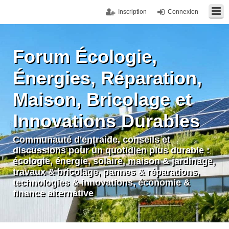
Inscription
Connexion
Forum Écologie,
Énergies, Réparation,
Maison, Bricolage et
Innovations Durables
Communauté d'entraide, conseils et
discussions pour un quotidien plus durable :
écologie, énergie, solaire, maison & jardinage,
travaux & bricolage, pannes & réparations,
technologies & innovations, économie &
finance alternative