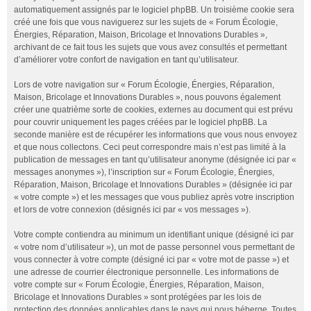
automatiquement assignés par le logiciel phpBB. Un troisième cookie sera
créé une fois que vous naviguerez sur les sujets de « Forum Écologie,
Énergies, Réparation, Maison, Bricolage et Innovations Durables »,
archivant de ce fait tous les sujets que vous avez consultés et permettant
d’améliorer votre confort de navigation en tant qu’utilisateur.
Lors de votre navigation sur « Forum Écologie, Énergies, Réparation,
Maison, Bricolage et Innovations Durables », nous pouvons également
créer une quatrième sorte de cookies, externes au document qui est prévu
pour couvrir uniquement les pages créées par le logiciel phpBB. La
seconde manière est de récupérer les informations que vous nous envoyez
et que nous collectons. Ceci peut correspondre mais n’est pas limité à la
publication de messages en tant qu’utilisateur anonyme (désignée ici par «
messages anonymes »), l’inscription sur « Forum Écologie, Énergies,
Réparation, Maison, Bricolage et Innovations Durables » (désignée ici par
« votre compte ») et les messages que vous publiez après votre inscription
et lors de votre connexion (désignés ici par « vos messages »).
Votre compte contiendra au minimum un identifiant unique (désigné ici par
« votre nom d’utilisateur »), un mot de passe personnel vous permettant de
vous connecter à votre compte (désigné ici par « votre mot de passe ») et
une adresse de courrier électronique personnelle. Les informations de
votre compte sur « Forum Écologie, Énergies, Réparation, Maison,
Bricolage et Innovations Durables » sont protégées par les lois de
protection des données applicables dans le pays qui nous héberge. Toutes