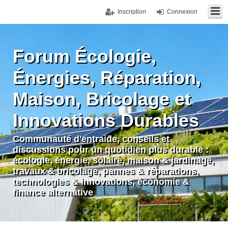
Inscription
Connexion
Forum Écologie,
Énergies, Réparation,
Maison, Bricolage et
Innovations Durables
Communauté d'entraide, conseils et
discussions pour un quotidien plus durable :
écologie, énergie, solaire, maison & jardinage,
travaux & bricolage, pannes & réparations,
technologies & innovations, économie &
finance alternative