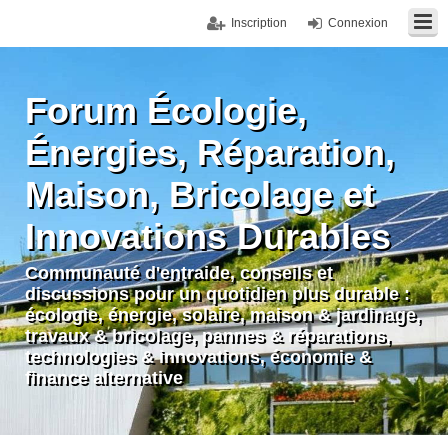
Inscription
Connexion
Forum Écologie,
Énergies, Réparation,
Maison, Bricolage et
Innovations Durables
Communauté d'entraide, conseils et
discussions pour un quotidien plus durable :
écologie, énergie, solaire, maison & jardinage,
travaux & bricolage, pannes & réparations,
technologies & innovations, économie &
finance alternative