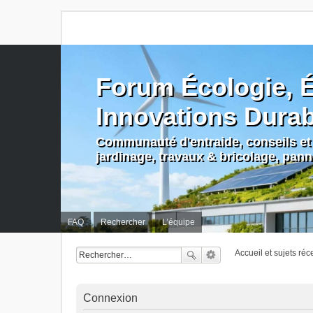
Forum Écologie, É
Innovations Dura
Communauté d'entraide, conseils et 
jardinage, travaux & bricolage, pan
FAQ
Rechercher
L’équipe
Accueil et sujets réc
Connexion