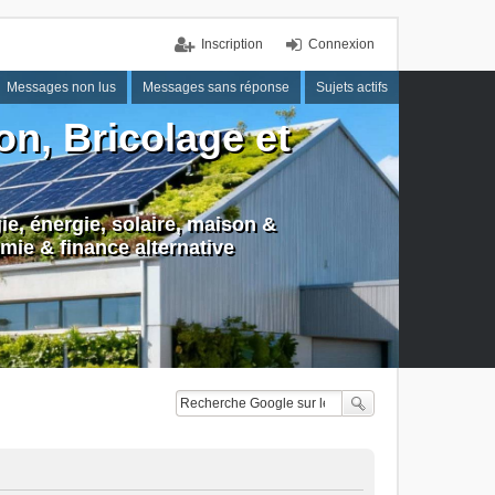
Inscription
Connexion
Messages non lus
Messages sans réponse
Sujets actifs
n, Bricolage et
e, énergie, solaire, maison &
mie & finance alternative