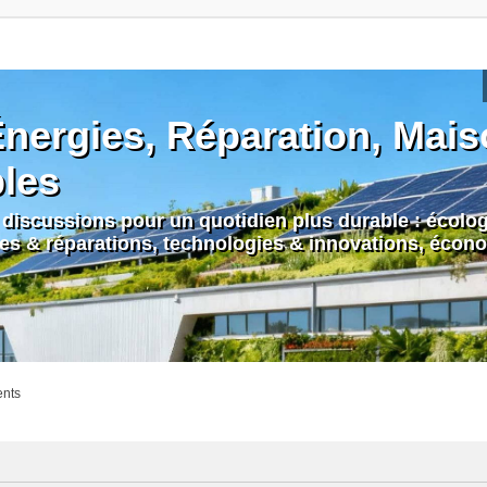
nergies, Réparation, Maiso
bles
discussions pour un quotidien plus durable : écologi
nes & réparations, technologies & innovations, écono
ents