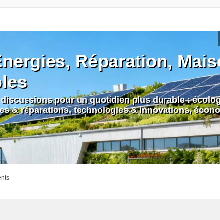
nergies, Réparation, Maiso
bles
discussions pour un quotidien plus durable : écologi
nes & réparations, technologies & innovations, écono
ents