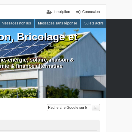
Inscription
Connexion
Messages non lus
Messages sans réponse
Sujets actifs
n, Bricolage et
e, énergie, solaire, maison &
mie & finance alternative