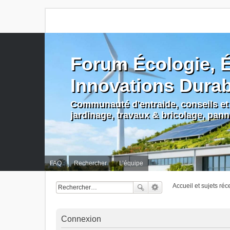
Forum Écologie, É
Innovations Dura
Communauté d'entraide, conseils et 
jardinage, travaux & bricolage, pan
FAQ
Rechercher
L’équipe
Accueil et sujets réc
Connexion