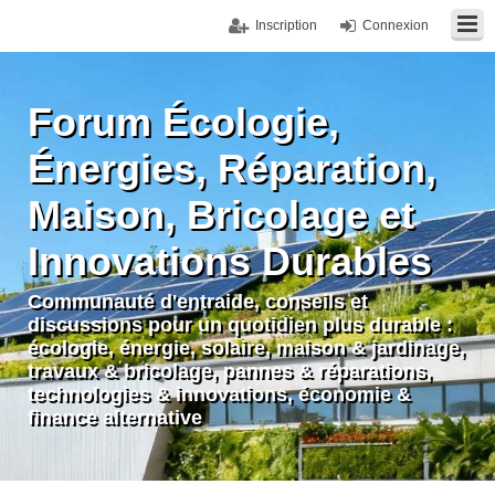
Inscription
Connexion
Forum Écologie,
Énergies, Réparation,
Maison, Bricolage et
Innovations Durables
Communauté d'entraide, conseils et
discussions pour un quotidien plus durable :
écologie, énergie, solaire, maison & jardinage,
travaux & bricolage, pannes & réparations,
technologies & innovations, économie &
finance alternative