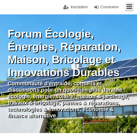
Inscription
Connexion
Forum Écologie,
Énergies, Réparation,
Maison, Bricolage et
Innovations Durables
Communauté d'entraide, conseils et
discussions pour un quotidien plus durable :
écologie, énergie, solaire, maison & jardinage,
travaux & bricolage, pannes & réparations,
technologies & innovations, économie &
finance alternative