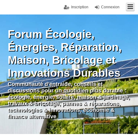
Inscription
Connexion
Forum Écologie,
Énergies, Réparation,
Maison, Bricolage et
Innovations Durables
Communauté d'entraide, conseils et
discussions pour un quotidien plus durable :
écologie, énergie, solaire, maison & jardinage,
travaux & bricolage, pannes & réparations,
technologies & innovations, économie &
finance alternative