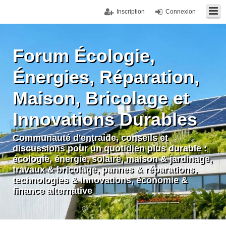
Inscription
Connexion
Forum Écologie,
Énergies, Réparation,
Maison, Bricolage et
Innovations Durables
Communauté d'entraide, conseils et
discussions pour un quotidien plus durable :
écologie, énergie, solaire, maison & jardinage,
travaux & bricolage, pannes & réparations,
technologies & innovations, économie &
finance alternative