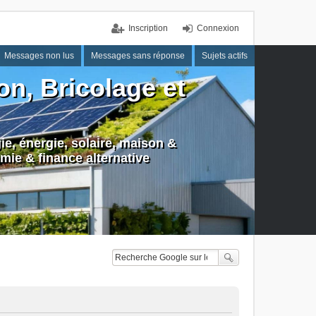
Inscription
Connexion
Messages non lus
Messages sans réponse
Sujets actifs
n, Bricolage et
e, énergie, solaire, maison &
mie & finance alternative