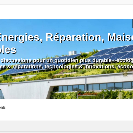
nergies, Réparation, Maiso
bles
discussions pour un quotidien plus durable : écologi
nes & réparations, technologies & innovations, écono
ents