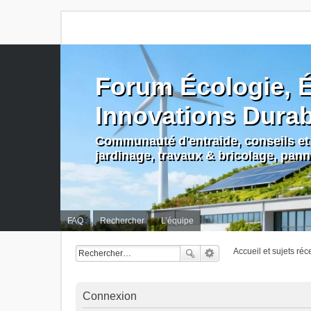
Forum Écologie, É
Innovations Dura
Communauté d'entraide, conseils et 
jardinage, travaux & bricolage, pan
FAQ
Rechercher
L’équipe
Accueil et sujets réc
Connexion