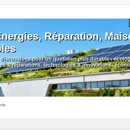
nergies, Réparation, Maiso
bles
discussions pour un quotidien plus durable : écologi
nes & réparations, technologies & innovations, écono
ents