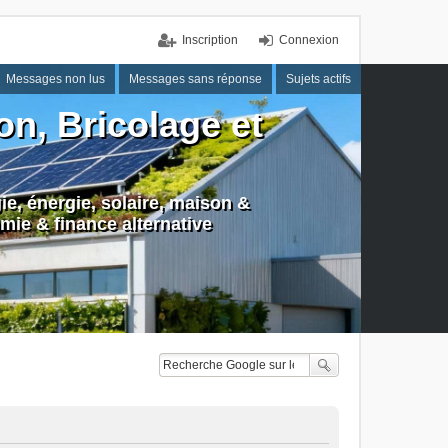
Inscription
Connexion
Messages non lus
Messages sans réponse
Sujets actifs
n, Bricolage et
e, énergie, solaire, maison &
mie & finance alternative