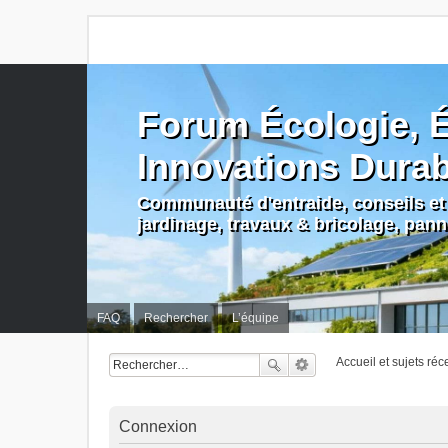
Forum Écologie, É
Innovations Dura
Communauté d'entraide, conseils et 
jardinage, travaux & bricolage, pan
FAQ
Rechercher
L’équipe
Accueil et sujets réc
Connexion