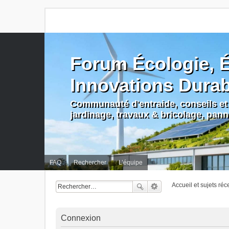
Forum Écologie, É
Innovations Dura
Communauté d'entraide, conseils et 
jardinage, travaux & bricolage, pan
FAQ
Rechercher
L’équipe
Accueil et sujets réc
Connexion