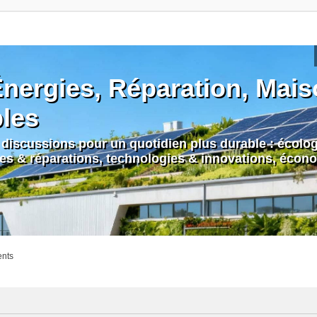
nergies, Réparation, Maiso
bles
discussions pour un quotidien plus durable : écologi
nes & réparations, technologies & innovations, écono
ents