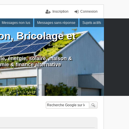
Inscription
Connexion
Messages non lus
Messages sans réponse
Sujets actifs
n, Bricolage et
e, énergie, solaire, maison &
mie & finance alternative