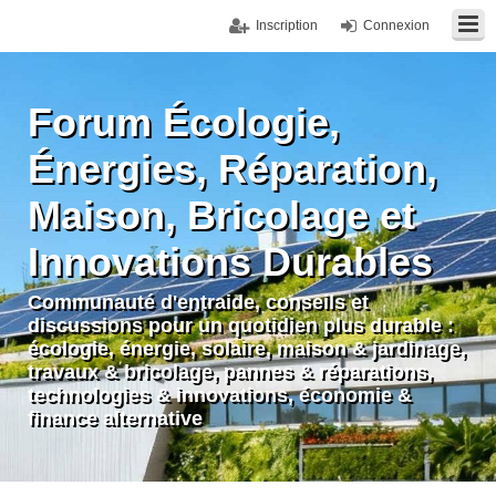
Inscription
Connexion
Forum Écologie,
Énergies, Réparation,
Maison, Bricolage et
Innovations Durables
Communauté d'entraide, conseils et
discussions pour un quotidien plus durable :
écologie, énergie, solaire, maison & jardinage,
travaux & bricolage, pannes & réparations,
technologies & innovations, économie &
finance alternative