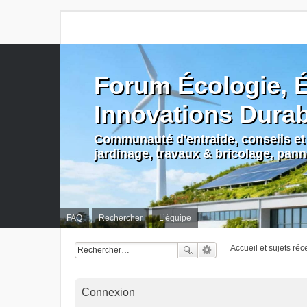
Forum Écologie, É
Innovations Dura
Communauté d'entraide, conseils et 
jardinage, travaux & bricolage, pan
FAQ
Rechercher
L’équipe
Accueil et sujets réc
Connexion