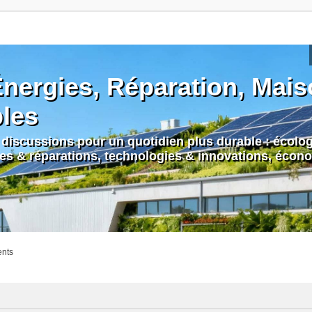
nergies, Réparation, Maiso
bles
discussions pour un quotidien plus durable : écologi
nes & réparations, technologies & innovations, écono
ents