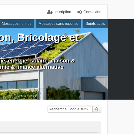
Inscription
Connexion
Messages non lus
Messages sans réponse
Sujets actifs
n, Bricolage et
e, énergie, solaire, maison &
mie & finance alternative