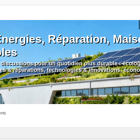
nergies, Réparation, Maiso
bles
discussions pour un quotidien plus durable : écologi
nes & réparations, technologies & innovations, écono
ents