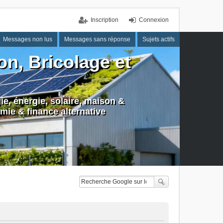
Inscription
Connexion
Messages non lus
Messages sans réponse
Sujets actifs
n, Bricolage et
e, énergie, solaire, maison &
mie & finance alternative