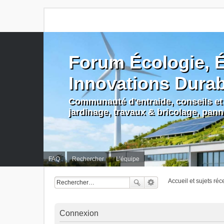
Forum Écologie, É
Innovations Dura
Communauté d'entraide, conseils et 
jardinage, travaux & bricolage, pan
FAQ
Rechercher
L’équipe
Accueil et sujets réc
Connexion