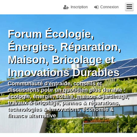
Inscription
Connexion
Forum Écologie,
Énergies, Réparation,
Maison, Bricolage et
Innovations Durables
Communauté d'entraide, conseils et
discussions pour un quotidien plus durable :
écologie, énergie, solaire, maison & jardinage,
travaux & bricolage, pannes & réparations,
technologies & innovations, économie &
finance alternative