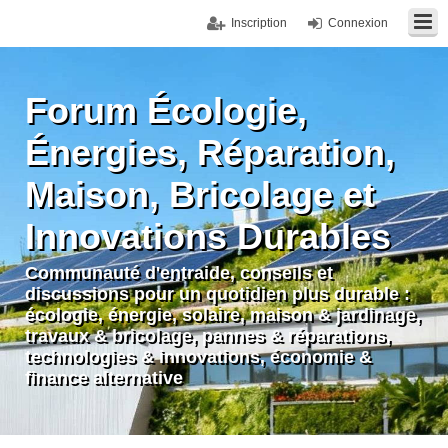
Inscription
Connexion
Forum Écologie,
Énergies, Réparation,
Maison, Bricolage et
Innovations Durables
Communauté d'entraide, conseils et
discussions pour un quotidien plus durable :
écologie, énergie, solaire, maison & jardinage,
travaux & bricolage, pannes & réparations,
technologies & innovations, économie &
finance alternative