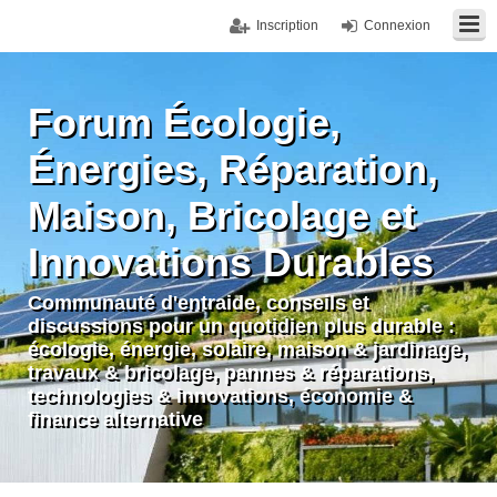
Inscription
Connexion
Forum Écologie,
Énergies, Réparation,
Maison, Bricolage et
Innovations Durables
Communauté d'entraide, conseils et
discussions pour un quotidien plus durable :
écologie, énergie, solaire, maison & jardinage,
travaux & bricolage, pannes & réparations,
technologies & innovations, économie &
finance alternative