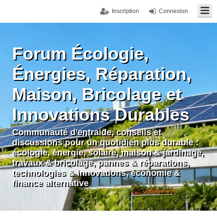
Inscription
Connexion
Forum Écologie,
Énergies, Réparation,
Maison, Bricolage et
Innovations Durables
Communauté d'entraide, conseils et
discussions pour un quotidien plus durable :
écologie, énergie, solaire, maison & jardinage,
travaux & bricolage, pannes & réparations,
technologies & innovations, économie &
finance alternative