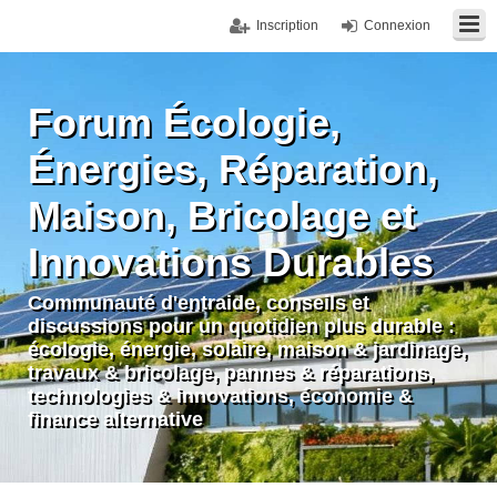
Inscription
Connexion
Forum Écologie,
Énergies, Réparation,
Maison, Bricolage et
Innovations Durables
Communauté d'entraide, conseils et
discussions pour un quotidien plus durable :
écologie, énergie, solaire, maison & jardinage,
travaux & bricolage, pannes & réparations,
technologies & innovations, économie &
finance alternative