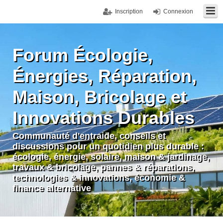
Inscription
Connexion
Forum Écologie,
Énergies, Réparation,
Maison, Bricolage et
Innovations Durables
Communauté d'entraide, conseils et
discussions pour un quotidien plus durable :
écologie, énergie, solaire, maison & jardinage,
travaux & bricolage, pannes & réparations,
technologies & innovations, économie &
finance alternative