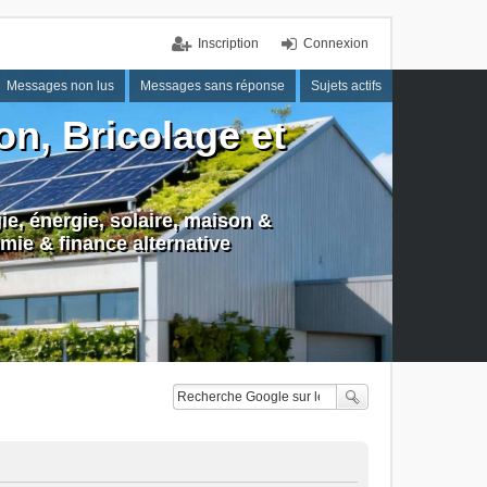
Inscription
Connexion
Messages non lus
Messages sans réponse
Sujets actifs
n, Bricolage et
e, énergie, solaire, maison &
mie & finance alternative