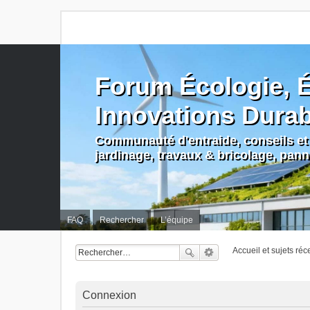
Forum Écologie, É
Innovations Dura
Communauté d'entraide, conseils et 
jardinage, travaux & bricolage, pan
FAQ
Rechercher
L’équipe
Accueil et sujets réc
Connexion