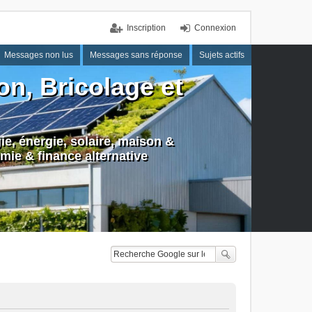
Inscription
Connexion
Messages non lus
Messages sans réponse
Sujets actifs
n, Bricolage et
e, énergie, solaire, maison &
mie & finance alternative