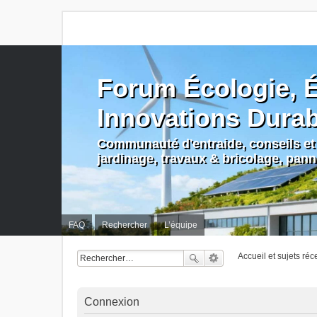
Forum Écologie, É
Innovations Dura
Communauté d'entraide, conseils et 
jardinage, travaux & bricolage, pan
FAQ
Rechercher
L’équipe
Accueil et sujets réc
Connexion