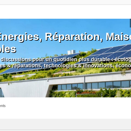
nergies, Réparation, Maiso
bles
discussions pour un quotidien plus durable : écologi
nes & réparations, technologies & innovations, écono
ents