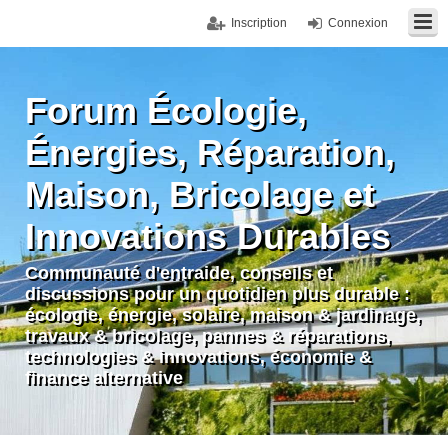
Inscription
Connexion
Forum Écologie,
Énergies, Réparation,
Maison, Bricolage et
Innovations Durables
Communauté d'entraide, conseils et
discussions pour un quotidien plus durable :
écologie, énergie, solaire, maison & jardinage,
travaux & bricolage, pannes & réparations,
technologies & innovations, économie &
finance alternative