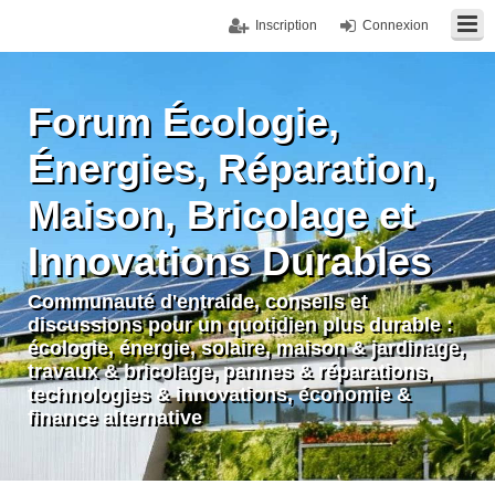
Inscription
Connexion
Forum Écologie,
Énergies, Réparation,
Maison, Bricolage et
Innovations Durables
Communauté d'entraide, conseils et
discussions pour un quotidien plus durable :
écologie, énergie, solaire, maison & jardinage,
travaux & bricolage, pannes & réparations,
technologies & innovations, économie &
finance alternative