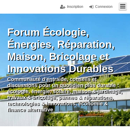
Inscription
Connexion
Forum Écologie,
Énergies, Réparation,
Maison, Bricolage et
Innovations Durables
Communauté d'entraide, conseils et
discussions pour un quotidien plus durable :
écologie, énergie, solaire, maison & jardinage,
travaux & bricolage, pannes & réparations,
technologies & innovations, économie &
finance alternative